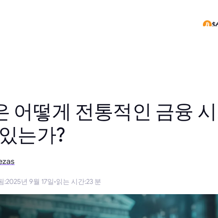
$
$
 어떻게 전통적인 금융 시
 있는가?
ezas
됨
:
2025년 9월 17일
·
읽는 시간
:
23 분