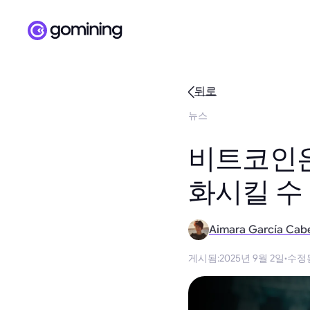
뒤로
뉴스
비트코인은
화시킬 수
Aimara García Cab
게시됨
:
2025년 9월 2일
·
수정