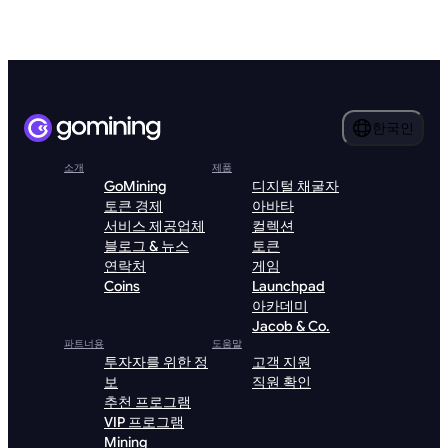
한국인
소개
제품
GoMining
디지털 채굴자
토큰 경제
아바타
서비스 제공업체
컬렉션
블로그 & 뉴스
토큰
연락처
게임
Coins
Launchpad
아카데미
Jacob & Co.
파트너용
도움말
투자자를 위한 정
고객 지원
보
직원 확인
추천 프로그램
VIP 프로그램
Mining