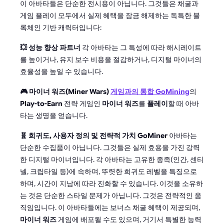
이 아바타들은 단순한 전시용이 아닙니다. 그것들은 채굴과
게임 플레이 모두에서 실제 혜택을 잠금 해제하는 독특한 블
록체인 기반 캐릭터입니다:
💥 성능 향상 파트너
각 아바타는 그 특성에 따라 해시레이트
를 높이거나, 유지 보수 비용을 절감하거나, 디지털 마이너의
효율성을 높일 수 있습니다.
🎮 마이너 워즈(Miner Wars)
게임과의 통합
GoMining
의
Play-to-Earn
전략 게임인
마이너 워즈
를
플레이
할 때 아바
타는 생명을 얻습니다.
🧬 희귀도, 사용자 정의 및 전략적 가치
GoMiner
아바타는
단순한 수집품이 아닙니다. 그것들은 실제 효용을 가진 강력
한 디지털 마이너입니다. 각 아바타는 고유한 종족(인간, 센티
넬, 크립타일 등)에 속하며, 뚜렷한 희귀도 레벨을 특징으로
하며, 시간이 지남에 따라 진화할 수 있습니다. 이것을 소유하
는 것은 단순한 스타일 문제가 아닙니다. 그것은 전략적인 움
직임입니다. 이 아바타들에는 보너스 채굴 혜택이 제공되며,
마이너 워즈
게임에 배포될 수도 있으며, 거기서 특별한 능력