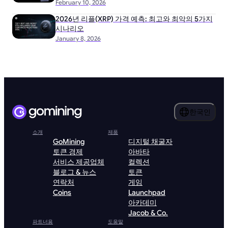
February 10, 2026
2026년 리플(XRP) 가격 예측: 최고와 최악의 5가지
시나리오
January 8, 2026
한국인
소개
제품
GoMining
디지털 채굴자
토큰 경제
아바타
서비스 제공업체
컬렉션
블로그 & 뉴스
토큰
연락처
게임
Coins
Launchpad
아카데미
Jacob & Co.
파트너용
도움말