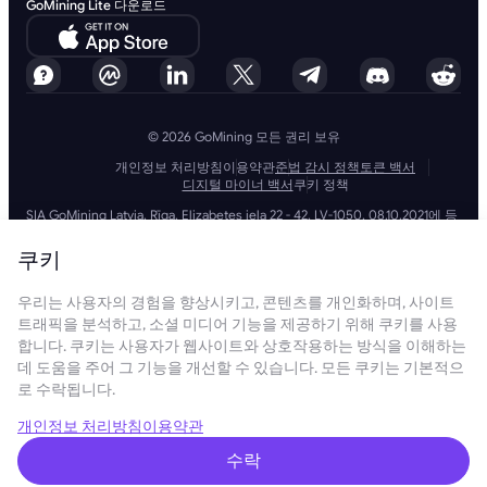
GoMining Lite 다운로드
© 2026 GoMining 모든 권리 보유
개인정보 처리방침
이용약관
준법 감시 정책
토큰 백서
디지털 마이너 백서
쿠키 정책
SIA GoMining Latvia, Rīga, Elizabetes iela 22 - 42, LV-1050, 08.10.2021에 등
록, 등록 번호: 40203351911
GoMining (BVI) Limited, Trinity Chambers, PO Box 4301, Road Town,
쿠키
Tortola, British Virgin Islands, BVI company number: 2110978
BMINE BVI LIMITED, Trinity Chambers, Road Town, Tortola, British Virgin
우리는 사용자의 경험을 향상시키고, 콘텐츠를 개인화하며, 사이트
Islands VG 1110
GoMining (British Virgin Islands) Limited, SIA GoMining Latvia 및 BMINE
트래픽을 분석하고, 소셜 미디어 기능을 제공하기 위해 쿠키를 사용
BVI LIMITED는 모든 해당 법률 및 규정을 완전히 준수하며 자금 세탁, 테러 자
합니다. 쿠키는 사용자가 웹사이트와 상호작용하는 방식을 이해하는
금 조달 및 확산 금융 방지에 전념합니다. 당사는 모든 관련 자금 세탁 방지
데 도움을 주어 그 기능을 개선할 수 있습니다. 모든 쿠키는 기본적으
및 테러 자금 조달 의무뿐만 아니라 확산 금융 방지 조치를 엄격하게 준수하
로 수락됩니다.
여 운영 및 서비스의 무결성과 보안을 유지하는 최고 수준의 표준을 준수합
니다.
GoMining (Cyprus) Limited, a company, incorporated, organized and
개인정보 처리방침
이용약관
existing under the laws of Cyprus with registration number HE 450955,
having its registered address at 28 Oktovriou, 339, TRILOGY EAST
수락
TOWER, 3rd floor, Flat/Office 305, 3106, Limassol, Cyprus.