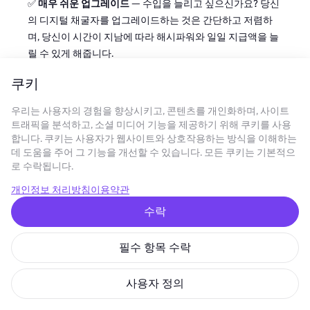
✅
매우 쉬운 업그레이드
— 수입을 늘리고 싶으신가요? 당신
의 디지털 채굴자를 업그레이드하는 것은 간단하고 저렴하
며, 당신이 시간이 지남에 따라 해시파워와 일일 지급액을 늘
릴 수 있게 해줍니다.
✅
매일 비트코인 보상
— 수익을 보기 위해 몇 주 또는 몇 달
쿠키
을 기다리는 것을 잊으세요. GoMining에서는, 당신의 비트코
우리는 사용자의 경험을 향상시키고, 콘텐츠를 개인화하며, 사이트
인 수입이
매일
지급되므로, 성장하는 포트폴리오를 쉽게 추
트래픽을 분석하고, 소셜 미디어 기능을 제공하기 위해 쿠키를 사용
적할 수 있습니다.
합니다. 쿠키는 사용자가 웹사이트와 상호작용하는 방식을 이해하는
데 도움을 주어 그 기능을 개선할 수 있습니다. 모든 쿠키는 기본적으
기술적인 골치 아픈 문제는 없습니다. 부피가 큰 하드웨어도
로 수락됩니다.
없습니다. 그냥 당신의 채굴자 NFT를 구매하고, 보유하고, 그
개인정보 처리방침
이용약관
리고 비트코인 스택이 성장하는 것을 지켜보세요—모두 당신
이 다음 큰 시장 움직임을 포착하는 것과 같은 중요한 것에 집
수락
중하는 동안입니다.
필수 항목 수락
쉽게 비트코인을 벌기 시작할 준비가 되셨나요? 오늘
GoMining에 뛰어들어 암호화폐 시장이 진화함에 따라 당신
사용자 정의
의 BTC가 당신을 위해
일하게
하세요.