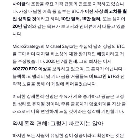
사이클
의 조합을 주요 가격 급등의 연료로 지적하고 있습니
다. 가장 대담한 예측 중 일부는 BTC가
이전 사상 최고치를 훨
씬 상회할 것
이라고 하며,
10만 달러, 15만 달러,
또는 심지어
20만 달러
와 같은 목표가 보고서와 인터뷰에서 떠돌고 있습
니다.
MicroStrategy의 Michael Saylor는 수십억 달러 상당의 BTC
를 구매하며 디지털 희소성에 대한 장기적인 베팅이라고 거
듭 주장했습니다. 2025년 7월 현재, 그의 회사는 이제
607,770 BTC 이상
을 보유하고 있으며, 그 혼자가 아닙니다—
블랙록, 피델리티 및 기타 금융 거물들도
비트코인 ETF
와 전
략적 노출을 통해 이 게임에 뛰어들었습니다.
이러한 강세론적 전망은 수요가 계속 증가하고 공급은 고정
된 상태로 유지될 것이며, 주류 금융계가 암호화폐를 자산 클
래스로서 더욱 편안하게 느낄 것이라는 생각에 기반합니다.
약세론적 견해: 그렇게 빠르지는 않아
하지만 모든 사람이 유일한 길이 상승이라고 확신하는 것은