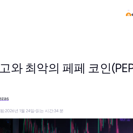
최고와 최악의 페페 코인(PEP
ezas
됨
:
2026년 1월 24일
·
읽는 시간
:
34 분