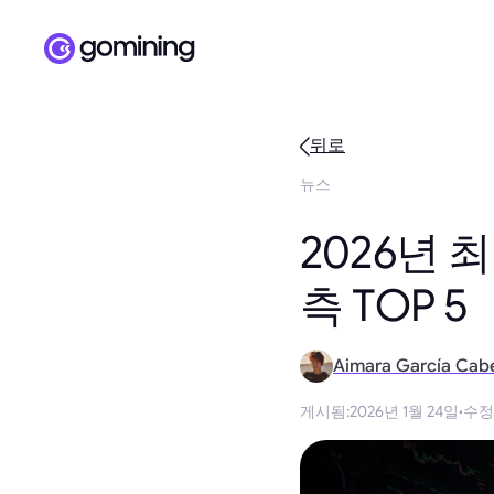
뒤로
뉴스
2026년 
측 TOP 5
Aimara García Cab
게시됨
:
2026년 1월 24일
·
수정