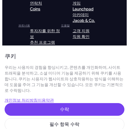
연락처
게임
Coins
Launchpad
아카데미
Jacob & Co.
파트너용
도움말
투자자를 위한 정
고객 지원
보
직원 확인
추천 프로그램
VIP 프로그램
Mining
쿠키
hardware
Algorithms
우리는 사용자의 경험을 향상시키고, 콘텐츠를 개인화하며, 사이트
호스팅
트래픽을 분석하고, 소셜 미디어 기능을 제공하기 위해 쿠키를 사용
Institutional
합니다. 쿠키는 사용자가 웹사이트와 상호작용하는 방식을 이해하는
데 도움을 주어 그 기능을 개선할 수 있습니다. 모든 쿠키는 기본적으
GoMining 앱 다운로드
로 수락됩니다.
개인정보 처리방침
이용약관
수락
GoMining Lite 다운로드
필수 항목 수락