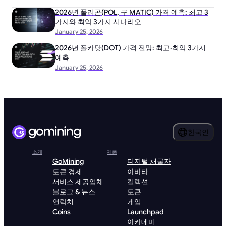
2026년 폴리곤(POL, 구 MATIC) 가격 예측: 최고 3
가지와 최악 3가지 시나리오
January 25, 2026
2026년 폴카닷(DOT) 가격 전망: 최고·최악 3가지
예측
January 25, 2026
한국인
소개
제품
GoMining
디지털 채굴자
토큰 경제
아바타
서비스 제공업체
컬렉션
블로그 & 뉴스
토큰
연락처
게임
Coins
Launchpad
아카데미