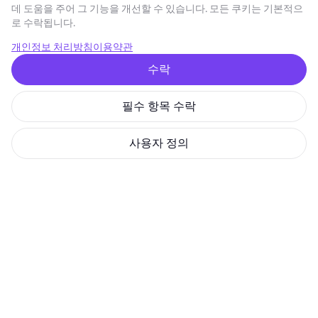
© 2026 GoMining 모든 권리 보유
데 도움을 주어 그 기능을 개선할 수 있습니다. 모든 쿠키는 기본적으
로 수락됩니다.
개인정보 처리방침
이용약관
준법 감시 정책
토큰 백서
디지털 마이너 백서
쿠키 정책
개인정보 처리방침
이용약관
SIA GoMining Latvia, Rīga, Elizabetes iela 22 - 42, LV-1050, 08.10.2021에 등
수락
록, 등록 번호: 40203351911
GoMining (BVI) Limited, Trinity Chambers, PO Box 4301, Road Town,
Tortola, British Virgin Islands, BVI company number: 2110978
BMINE BVI LIMITED, Trinity Chambers, Road Town, Tortola, British Virgin
필수 항목 수락
Islands VG 1110
GoMining (British Virgin Islands) Limited, SIA GoMining Latvia 및 BMINE
BVI LIMITED는 모든 해당 법률 및 규정을 완전히 준수하며 자금 세탁, 테러 자
사용자 정의
금 조달 및 확산 금융 방지에 전념합니다. 당사는 모든 관련 자금 세탁 방지
및 테러 자금 조달 의무뿐만 아니라 확산 금융 방지 조치를 엄격하게 준수하
여 운영 및 서비스의 무결성과 보안을 유지하는 최고 수준의 표준을 준수합
니다.
GoMining (Cyprus) Limited, a company, incorporated, organized and
existing under the laws of Cyprus with registration number HE 450955,
having its registered address at 28 Oktovriou, 339, TRILOGY EAST
TOWER, 3rd floor, Flat/Office 305, 3106, Limassol, Cyprus.
본 웹사이트에 제공된 콘텐츠는 투자 제안 또는 권장 사항이 아닙니다. 여기
에 제시된 데이터에는 대략적인 수치가 포함될 수 있으며 투자 결정의 근거
로 사용되어서는 안 됩니다. 이와 관련하여 당사 서비스를 이용하기 전에 당
사 제품 및 서비스와 관련된 위험을 독립적으로 평가하는 것이 좋습니다. 본
웹사이트 및 당사 서비스에 접속하고 이용함으로써 귀하는 당사의 이용약관
및 개인정보 처리방침을 준수하는 데 동의하는 것입니다. 궁금한 점이 있으
시면 언제든지 문의해 주세요.