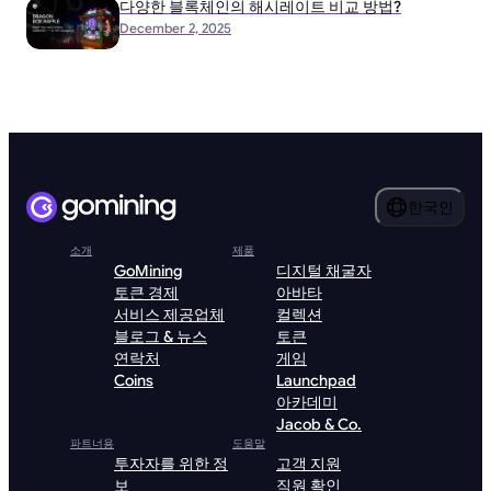
다양한 블록체인의 해시레이트 비교 방법?
December 2, 2025
한국인
소개
제품
GoMining
디지털 채굴자
토큰 경제
아바타
서비스 제공업체
컬렉션
블로그 & 뉴스
토큰
연락처
게임
Coins
Launchpad
아카데미
Jacob & Co.
파트너용
도움말
투자자를 위한 정
고객 지원
보
직원 확인