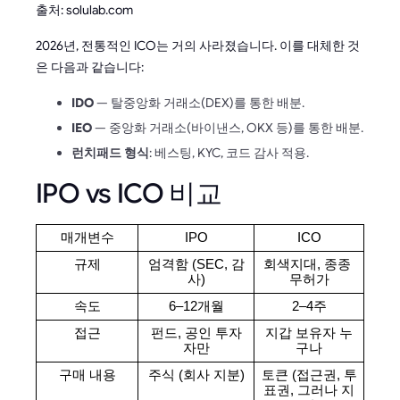
출처: solulab.com
2026년, 전통적인 ICO는 거의 사라졌습니다. 이를 대체한 것
은 다음과 같습니다:
IDO
— 탈중앙화 거래소(DEX)를 통한 배분.
IEO
— 중앙화 거래소(바이낸스, OKX 등)를 통한 배분.
런치패드 형식
: 베스팅, KYC, 코드 감사 적용.
IPO vs ICO 비교
매개변수
IPO
ICO
규제
엄격함 (SEC, 감
회색지대, 종종 
사)
무허가
속도
6–12개월
2–4주
접근
펀드, 공인 투자
지갑 보유자 누
자만
구나
구매 내용
주식 (회사 지분)
토큰 (접근권, 투
표권, 그러나 지