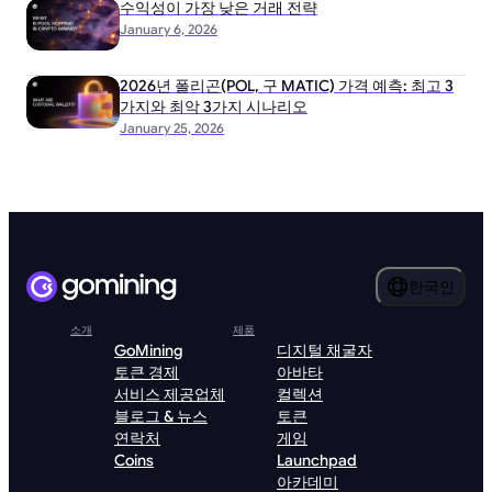
수익성이 가장 낮은 거래 전략
January 6, 2026
2026년 폴리곤(POL, 구 MATIC) 가격 예측: 최고 3
가지와 최악 3가지 시나리오
January 25, 2026
한국인
소개
제품
GoMining
디지털 채굴자
토큰 경제
아바타
서비스 제공업체
컬렉션
블로그 & 뉴스
토큰
연락처
게임
Coins
Launchpad
아카데미