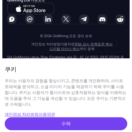
GoMining Lite 다운로드
© 2026 GoMining 모든 권리 보유
개인정보 처리방침
이용약관
준법 감시 정책
토큰 백서
디지털 마이너 백서
쿠키 정책
SIA GoMining Latvia, Rīga, Elizabetes iela 22 - 42, LV-1050, 08.10.2021에 등
록, 등록 번호: 40203351911
GoMining (BVI) Limited, Trinity Chambers, PO Box 4301, Road Town,
쿠키
Tortola, British Virgin Islands, BVI company number: 2110978
BMINE BVI LIMITED, Trinity Chambers, Road Town, Tortola, British Virgin
우리는 사용자의 경험을 향상시키고, 콘텐츠를 개인화하며, 사이트
Islands VG 1110
GoMining (British Virgin Islands) Limited, SIA GoMining Latvia 및 BMINE
트래픽을 분석하고, 소셜 미디어 기능을 제공하기 위해 쿠키를 사용
BVI LIMITED는 모든 해당 법률 및 규정을 완전히 준수하며 자금 세탁, 테러 자
합니다. 쿠키는 사용자가 웹사이트와 상호작용하는 방식을 이해하는
금 조달 및 확산 금융 방지에 전념합니다. 당사는 모든 관련 자금 세탁 방지
데 도움을 주어 그 기능을 개선할 수 있습니다. 모든 쿠키는 기본적으
및 테러 자금 조달 의무뿐만 아니라 확산 금융 방지 조치를 엄격하게 준수하
로 수락됩니다.
여 운영 및 서비스의 무결성과 보안을 유지하는 최고 수준의 표준을 준수합
니다.
GoMining (Cyprus) Limited, a company, incorporated, organized and
개인정보 처리방침
이용약관
existing under the laws of Cyprus with registration number HE 450955,
having its registered address at 28 Oktovriou, 339, TRILOGY EAST
수락
TOWER, 3rd floor, Flat/Office 305, 3106, Limassol, Cyprus.