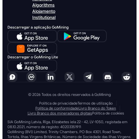
Algorithms
Alojamento
Institutional
Descarregar a aplicação GoMining
Descarregar o GoMining Lite
© 2026 Todos os direitos reservados à GoMining
Política de privacidade
Termos de utilização
Política de conformidade
Livro Branco do Token
Livro Branco dos mineradores digitais
Política de cookies
SIA GoMining Latvia, Rīga, Elizabetes iela 22 - 42, LV-1050, registada em
08.10.2021, número de registo: 40203351911
GoMining (BVI) Limited, Trinity Chambers, PO Box 4301, Road Town,
Tortola, Ilhas Virgens Britânicas, Número de Sociedade das Ilhas Virgens