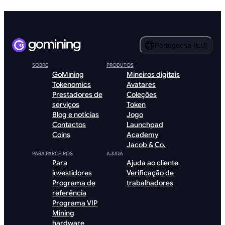
Portuguesa (EU)
SOBRE
PRODUTOS
GoMining
Mineiros digitais
Tokenomics
Avatares
Prestadores de
Coleções
serviços
Token
Blog e notícias
Jogo
Contactos
Launchpad
Coins
Academy
Jacob & Co.
PARA PARCEIROS
AJUDA
Para
Ajuda ao cliente
investidores
Verificação de
Programa de
trabalhadores
referência
Programa VIP
Mining
hardware