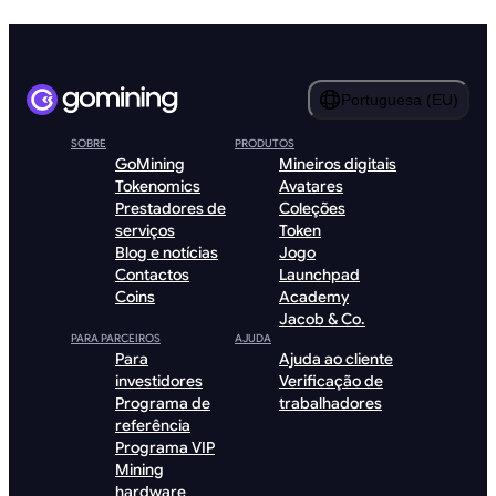
Portuguesa (EU)
SOBRE
PRODUTOS
GoMining
Mineiros digitais
Tokenomics
Avatares
Prestadores de
Coleções
serviços
Token
Blog e notícias
Jogo
Contactos
Launchpad
Coins
Academy
Jacob & Co.
PARA PARCEIROS
AJUDA
Para
Ajuda ao cliente
investidores
Verificação de
Programa de
trabalhadores
referência
Programa VIP
Mining
hardware