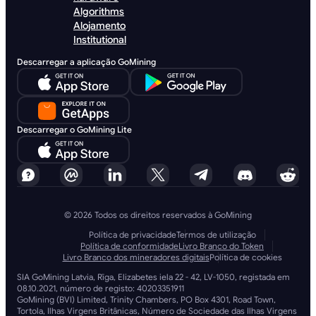
Algorithms
Alojamento
Institutional
Descarregar a aplicação GoMining
Descarregar o GoMining Lite
© 2026 Todos os direitos reservados à GoMining
Política de privacidade
Termos de utilização
Política de conformidade
Livro Branco do Token
Livro Branco dos mineradores digitais
Política de cookies
SIA GoMining Latvia, Rīga, Elizabetes iela 22 - 42, LV-1050, registada em
08.10.2021, número de registo: 40203351911
GoMining (BVI) Limited, Trinity Chambers, PO Box 4301, Road Town,
Tortola, Ilhas Virgens Britânicas, Número de Sociedade das Ilhas Virgens