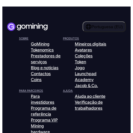
Portuguesa (EU)
SOBRE
PRODUTOS
GoMining
Mineiros digitais
Tokenomics
Avatares
Prestadores de
Coleções
serviços
Token
Blog e notícias
Jogo
Contactos
Launchpad
Coins
Academy
Jacob & Co.
PARA PARCEIROS
AJUDA
Para
Ajuda ao cliente
investidores
Verificação de
Programa de
trabalhadores
referência
Programa VIP
Mining
hardware