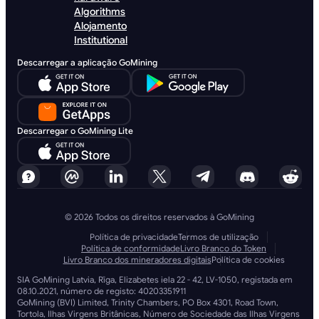
Algorithms
Alojamento
Institutional
Descarregar a aplicação GoMining
Descarregar o GoMining Lite
© 2026 Todos os direitos reservados à GoMining
Política de privacidade
Termos de utilização
Política de conformidade
Livro Branco do Token
Livro Branco dos mineradores digitais
Política de cookies
SIA GoMining Latvia, Rīga, Elizabetes iela 22 - 42, LV-1050, registada em
08.10.2021, número de registo: 40203351911
GoMining (BVI) Limited, Trinity Chambers, PO Box 4301, Road Town,
Tortola, Ilhas Virgens Britânicas, Número de Sociedade das Ilhas Virgens