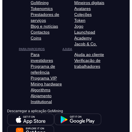
GoMining
Mineiros digitais
Tokenomics
Avatares
Prestadores de
Coleções
serviços
Token
Blog e notícias
Jogo
Contactos
Launchpad
Coins
Academy
Jacob & Co.
PARA PARCEIROS
AJUDA
Para
Ajuda ao cliente
investidores
Verificação de
Programa de
trabalhadores
referência
Programa VIP
Mining hardware
Algorithms
Alojamento
Institutional
Descarregar a aplicação GoMining