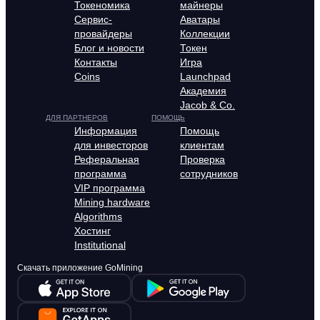
Токеномика
майнеры
Сервис-
Аватары
провайдеры
Коллекции
Блог и новости
Токен
Контакты
Игра
Coins
Launchpad
Академия
Jacob & Co.
ДЛЯ ПАРТНЕРОВ
ПОМОЩЬ
Информация
Помощь
для инвесторов
клиентам
Реферальная
Проверка
программа
сотрудников
VIP программа
Mining hardware
Algorithms
Хостинг
Institutional
Скачать приложение GoMining