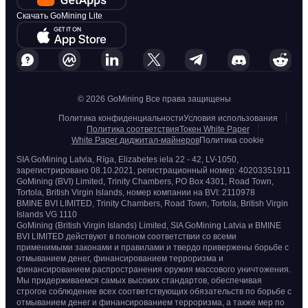
Скачать GoMining Lite
© 2026 GoMining Все права защищены
Политика конфиденциальности
Условия использования
Политика соответствия
Токен White Paper
White Paper диджитал-майнеров
Политика cookie
SIA GoMining Latvia, Rīga, Elizabetes iela 22 - 42, LV-1050,
зарегистрировано 08.10.2021, регистрационный номер: 40203351911
GoMining (BVI) Limited, Trinity Chambers, PO Box 4301, Road Town,
Tortola, British Virgin Islands, номер компании на BVI: 2110978
BMINE BVI LIMITED, Trinity Chambers, Road Town, Tortola, British Virgin
Islands VG 1110
GoMining (British Virgin Islands) Limited, SIA GoMining Latvia и BMINE
BVI LIMITED действуют в полном соответствии со всеми
применимыми законами и правилами и твердо привержены борьбе с
отмыванием денег, финансированием терроризма и
финансированием распространения оружия массового уничтожения.
Мы придерживаемся самых высоких стандартов, обеспечивая
строгое соблюдение всех соответствующих обязательств по борьбе с
отмыванием денег и финансированием терроризма, а также мер по