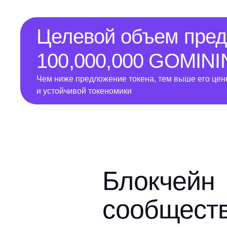
Целевой объем пре
100,000,000 GOMIN
Чем ниже предложение токена, тем выше его цен
и устойчивой токеномики
Блокчейн
сообщест