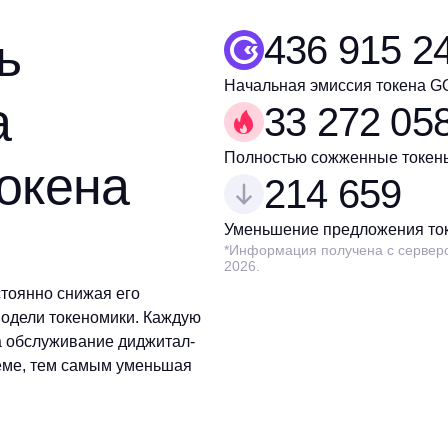
436 915 2
ь
Начальная эмиссия токена 
а
33 272 05
Полностью сожженные токен
окена
214 659
Уменьшение предложения ток
*Информация получена с серверов
2026.
тоянно снижая его
одели токеномики. Каждую
а обслуживание диджитал-
еме, тем самым уменьшая