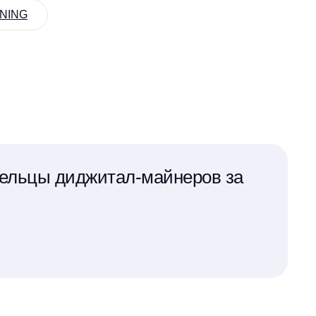
INING
дельцы диджитал-майнеров за