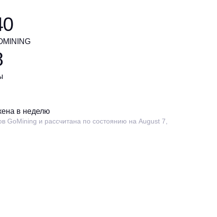
40
GOMINING
8
ы
ена в неделю
 GoMining и рассчитана по состоянию на August 7,