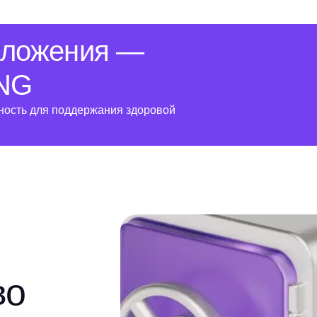
дложения —
ING
ность для поддержания здоровой
во