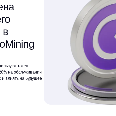
ена
его
 в
oMining
пользуют токен
20% на обслуживании
 и влиять на будущее