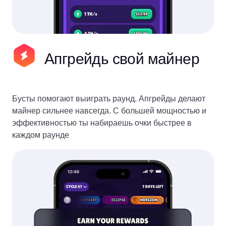
Апгрейдь свой майнер
Бусты помогают выиграть раунд. Апгрейды делают
майнер сильнее навсегда. С большей мощностью и
эффективностью ты набираешь очки быстрее в
каждом раунде