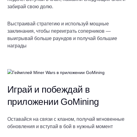
забирай свою долю.
Выстраивай стратегию и используй мощные
заклинания, чтобы переиграть соперников —
выигрывай больше раундов и получай большие
награды
Играй и побеждай в
приложении GoMining
Оставайся на связи с кланом, получай мгновенные
обновления и вступай в бой в нужный момент