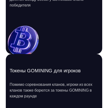
победителя
Токены GOMINING для игроков
Помимо соревнования кланов, игроки из всех
кланов также борются за токены GOMINING в
каждом раунде