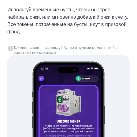
Используй временные бусты, чтобы быстрее
набирать очки, или мгновенно добавляй очки к счёту.
Все токены, потраченные на бусты, идут в призовой
фонд
Тайминг важен — используй бусты в нужный момент, чтобы
выжать из них максимум