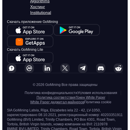
Algorithms
Хостинг
Institutional
Скачать приложение GoMining
Скачать GoMining Lite
© 2026 GoMining Все права защищены
Политика конфиденциальности
Условия использования
Политика соответствия
Токен White Paper
White Paper диджитал-майнеров
Политика cookie
SIA GoMining Latvia, Rīga, Elizabetes iela 22 - 42, LV-1050,
зарегистрировано 08.10.2021, регистрационный номер: 40203351911
GoMining (BVI) Limited, Trinity Chambers, PO Box 4301, Road Town,
Tortola, British Virgin Islands, номер компании на BVI: 2110978
BMINE BVI LIMITED, Trinity Chambers, Road Town, Tortola, British Virgin