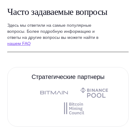
Часто задаваемые вопросы
Здесь мы ответили на самые популярные
вопросы. Более подробную информацию и
ответы на другие вопросы вы можете найти в
нашем FAQ
Стратегические партнеры