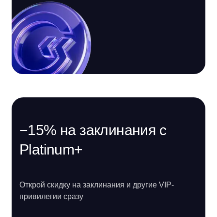
−15% на заклинания с
Platinum+
Открой скидку на заклинания и другие VIP-
привилегии сразу