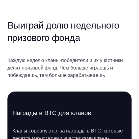
Выиграй долю недельного
призового фонда
Каждую неделю кланы-победители и их участники
делят призовой фонд. Чем больше играешь и
побеждаешь, тем больше зарабатываешь
Награды в BTC для кланов
Кланы соревнуются за награды в BTC, которые
делятся между всеми участниками клана-