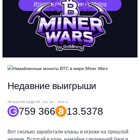
Играть в приложении GoMining
Недавние выигрыши
ПРОШЛАЯ НЕДЕЛЯ: JUL 28 – AUG 4
759 366
13.5378
Вот сколько заработали кланы и игроки на прошлой
неделе. Вступай в клан, намайни следующий блок и