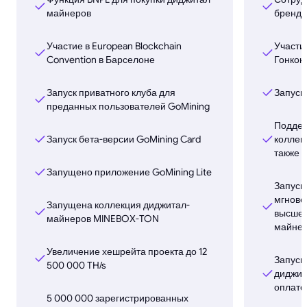
майнеров
брендо
Участие в European Blockchain
Участи
Convention в Барселоне
Гонкон
Запуск приватного клуба для
Запуск 
преданных пользователей GoMining
Поддер
Запуск бета-версии GoMining Card
коллек
также в
Запущено приложение GoMining Lite
Запуск 
мгнове
Запущена коллекция диджитал-
высшег
майнеров MINEBOX-TON
майне
Увеличение хешрейта проекта до 12
Запуск
500 000 TH/s
диджит
оплато
5 000 000 зарегистрированных