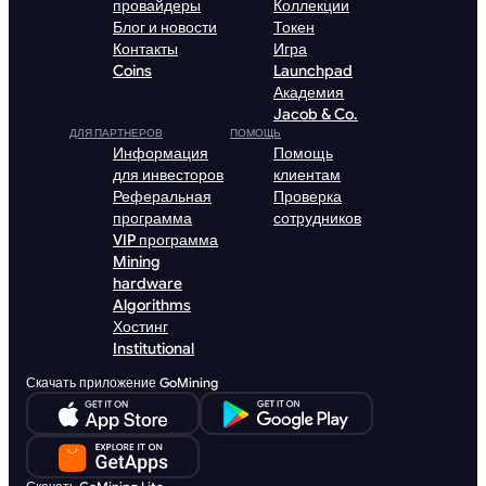
провайдеры
Коллекции
Блог и новости
Токен
Контакты
Игра
Coins
Launchpad
Академия
Jacob & Co.
ДЛЯ ПАРТНЕРОВ
ПОМОЩЬ
Информация
Помощь
для инвесторов
клиентам
Реферальная
Проверка
программа
сотрудников
VIP программа
Mining
hardware
Algorithms
Хостинг
Institutional
Скачать приложение GoMining