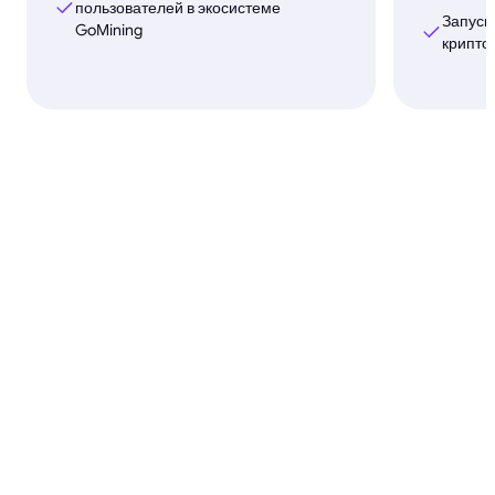
пользователей в экосистеме
Запуск 
GoMining
крипто