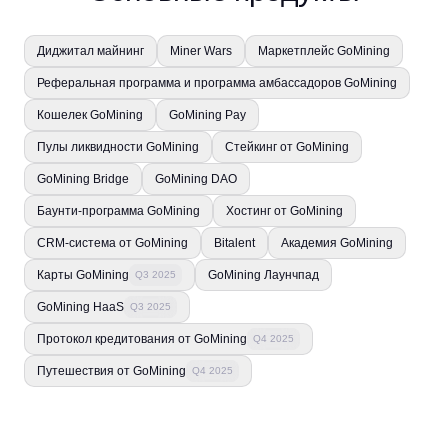
Диджитал майнинг
Miner Wars
Маркетплейс GoMining
Реферальная программа и программа амбассадоров GoMining
Кошелек GoMining
GoMining Pay
Пулы ликвидности GoMining
Стейкинг от GoMining
GoMining Bridge
GoMining DAO
Баунти-программа GoMining
Хостинг от GoMining
CRM-система от GoMining
Bitalent
Академия GoMining
Карты GoMining
GoMining Лаунчпад
Q3 2025
GoMining HaaS
Q3 2025
Протокол кредитования от GoMining
Q4 2025
Путешествия от GoMining
Q4 2025