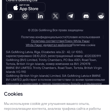
Скачать GoMining Lite
© 2026 GoMining Все права защищены
Политика конфиденциальности
Условия использования
Политика соответствия
Токен White Paper
White Paper диджитал-майнеров
Политика cookie
SIA GoMining Latvia, Rīga, Elizabetes iela 22 - 42, LV-1050,
зарегистрировано 08.10.2021, регистрационный номер: 40203351911
GoMining (BVI) Limited, Trinity Chambers, PO Box 4301, Road Town,
Tortola, British Virgin Islands, номер компании на BVI: 2110978
BMINE BVI LIMITED, Trinity Chambers, Road Town, Tortola, British Virgin
Islands VG 1110
GoMining (British Virgin Islands) Limited, SIA GoMining Latvia и BMINE
BVI LIMITED действуют в полном соответствии со всеми применимыми
законами и правилами и твердо привержены борьбе с отмыванием
денег, финансированием терроризма и финансированием
распространения оружия массового уничтожения. Мы
Cookies
придерживаемся самых высоких стандартов, обеспечивая строгое
соблюдение всех соответствующих обязательств по борьбе с
Мы используем cookie для улучшения вашего опыта,
отмыванием денег и финансированием терроризма, а также мер по
борьбе с финансированием оружия, чтобы поддерживать
персонализации контента, анализа трафика сайта и работы