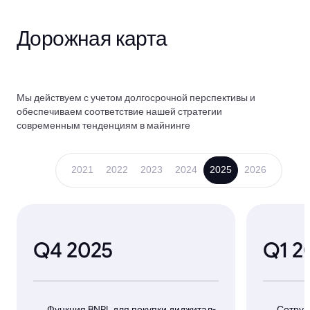
Дорожная карта
Мы действуем с учетом долгосрочной перспективы и
обеспечиваем соответствие нашей стратегии
современным тенденциям в майнинге
2021
2022
2023
2024
2025
2026
Q4 2025
Q1 2
Функция BNPL для покупки диджитал-
Сотруд