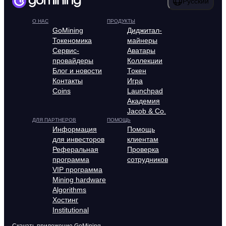
Русский
О НАС
ПРОДУКТЫ
GoMining
Диджитал-
Токеномика
майнеры
Сервис-
Аватары
провайдеры
Коллекции
Блог и новости
Токен
Контакты
Игра
Coins
Launchpad
Академия
Jacob & Co.
ДЛЯ ПАРТНЕРОВ
ПОМОЩЬ
Информация
Помощь
для инвесторов
клиентам
Реферальная
Проверка
программа
сотрудников
VIP программа
Mining hardware
Algorithms
Хостинг
Institutional