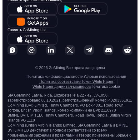
Скачать приложение GoMining
Скачать GoMining Lite
© 2026 GoMining Все права защищены
Политика конфиденциальности
Условия использования
Политика соответствия
Токен White Paper
White Paper диджитал-майнеров
Политика cookie
SIA GoMining Latvia, Rīga, Elizabetes iela 22 - 42, LV-1050,
зарегистрировано 08.10.2021, регистрационный номер: 40203351911
GoMining (BVI) Limited, Trinity Chambers, PO Box 4301, Road Town,
Tortola, British Virgin Islands, номер компании на BVI: 2110978
BMINE BVI LIMITED, Trinity Chambers, Road Town, Tortola, British Virgin
Islands VG 1110
GoMining (British Virgin Islands) Limited, SIA GoMining Latvia и BMINE
BVI LIMITED действуют в полном соответствии со всеми
применимыми законами и правилами и твердо привержены борьбе с