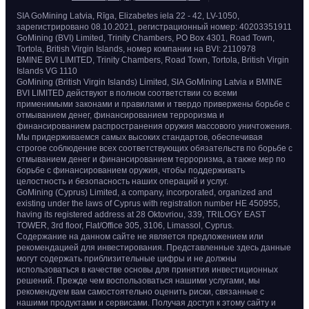
SIA GoMining Latvia, Rīga, Elizabetes iela 22 - 42, LV-1050,
зарегистрировано 08.10.2021, регистрационный номер: 40203351911
GoMining (BVI) Limited, Trinity Chambers, PO Box 4301, Road Town,
Tortola, British Virgin Islands, номер компании на BVI: 2110978
BMINE BVI LIMITED, Trinity Chambers, Road Town, Tortola, British Virgin
Islands VG 1110
GoMining (British Virgin Islands) Limited, SIA GoMining Latvia и BMINE
BVI LIMITED действуют в полном соответствии со всеми
применимыми законами и правилами и твердо привержены борьбе с
отмыванием денег, финансированием терроризма и
финансированием распространения оружия массового уничтожения.
Мы придерживаемся самых высоких стандартов, обеспечивая
строгое соблюдение всех соответствующих обязательств по борьбе с
отмыванием денег и финансированием терроризма, а также мер по
борьбе с финансированием оружия, чтобы поддерживать
целостность и безопасность наших операций и услуг.
GoMining (Cyprus) Limited, a company, incorporated, organized and
existing under the laws of Cyprus with registration number HE 450955,
having its registered address at 28 Oktovriou, 339, TRILOGY EAST
TOWER, 3rd floor, Flat/Office 305, 3106, Limassol, Cyprus.
Содержание на данном сайте не является предложением или
рекомендацией для инвестирования. Представленные здесь данные
могут содержать приблизительные цифры и не должны
использоваться в качестве основы для принятия инвестиционных
решений. Прежде чем воспользоваться нашими услугами, мы
рекомендуем вам самостоятельно оценить риски, связанные с
нашими продуктами и сервисами. Получая доступ к этому сайту и