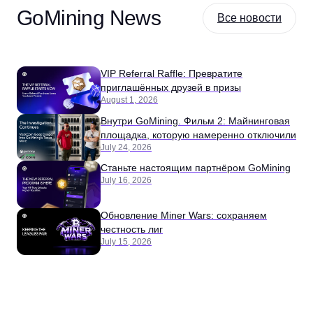
GoMining News
Все новости
VIP Referral Raffle: Превратите
приглашённых друзей в призы
August 1, 2026
Внутри GoMining. Фильм 2: Майнинговая
площадка, которую намеренно отключили
July 24, 2026
Станьте настоящим партнёром GoMining
July 16, 2026
Обновление Miner Wars: сохраняем
честность лиг
July 15, 2026