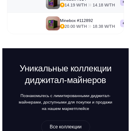
А
14.19 W/TH
14.18 W/TH
Minebox #112892
А
20.00 W/TH
18.38 W/TH
Уникальные коллекции
диджитал-майнеров
Познакомьтесь с лимитированными диджитал-
майнерами, доступными для покупки и продажи
на нашем маркетплейсе
Все коллекции