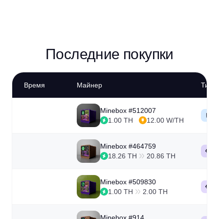
Последние покупки
Время
Майнер
Тип
Minebox #512007
П
1.00 TH
12.00 W/TH
Minebox #464759
А
18.26 TH
20.86 TH
Minebox #509830
А
1.00 TH
2.00 TH
Minebox #914