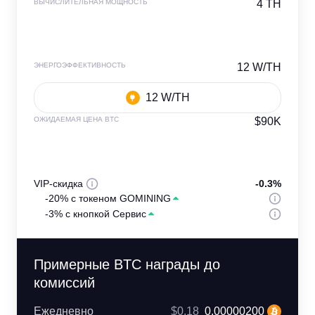
ВЫЧИСЛИТЕЛЬНАЯ МОЩНОСТЬ
4 TH
ЭНЕРГОЭФФЕКТИВНОСТЬ
12 W/TH
12 W/TH
ОЖИДАЕМАЯ ЦЕНА BTC
$90K
VIP-скидка
-0.3%
-20% с токеном GOMINING
-3% с кнопкой Сервис
Примерные BTC награды до
комиссий
Ежедневно
$0.18
0.00000200