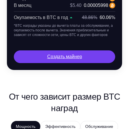
В месяц
$5.40
0.00005998
Окупаемость в BTC в год
48.86%
60.06%
*BTC награды указаны до вычета платы за обслуживание, а
окупаемость после вычета. Значения приблизительные и
зависят от сложности сети, цены BTC и других факторов
Создать майнер
От чего зависит размер BTC
наград
Мощность
Эффективность
Обслуживание