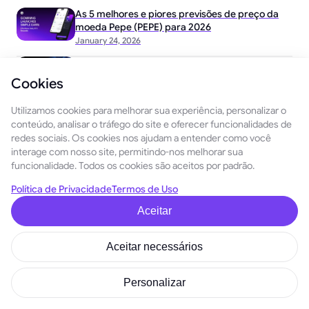
As 5 melhores e piores previsões de preço da
moeda Pepe (PEPE) para 2026
January 24, 2026
Noções básicas sobre negociação quantitativa:
o que fazer e o que não fazer
Cookies
January 7, 2026
Utilizamos cookies para melhorar sua experiência, personalizar o
As 5 melhores e piores previsões para o preço
conteúdo, analisar o tráfego do site e oferecer funcionalidades de
do Ethereum em 2026
redes sociais. Os cookies nos ajudam a entender como você
December 29, 2025
interage com nosso site, permitindo-nos melhorar sua
funcionalidade. Todos os cookies são aceitos por padrão.
Política de Privacidade
Termos de Uso
Aceitar
Portuguesa (BR)
Aceitar necessários
SOBRE
PRODUTOS
GoMining
Mineradores
Tokenomics
digitais
Personalizar
Provedores de
Avatares
serviços
Coleções