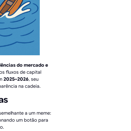
ndências do mercado e
s fluxos de capital
em
2025–2026
, seu
parência na cadeia.
as
 semelhante a um meme:
ionando um botão para
o.