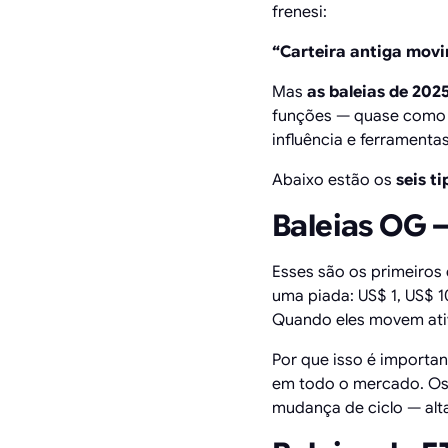
frenesi:
“Carteira antiga mov
Mas
as baleias de 202
funções — quase como 
influência e ferramentas
Abaixo estão os
seis t
Baleias OG 
Esses são os primeiro
uma piada: US$ 1, US$ 
Quando eles movem ativ
Por que isso é import
em todo o mercado. Os
mudança de ciclo — alta