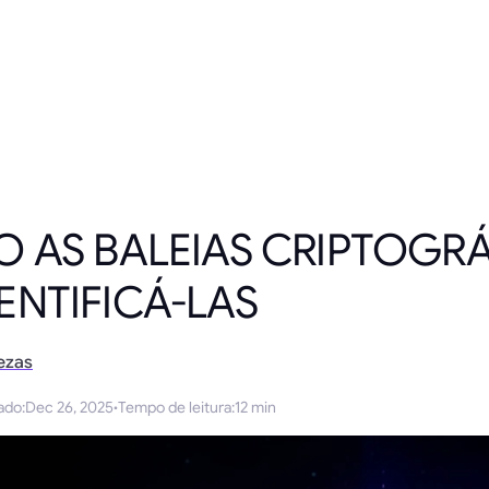
 AS BALEIAS CRIPTOGRÁ
NTIFICÁ-LAS
ezas
ado
:
Dec 26, 2025
·
Tempo de leitura
:
12 min