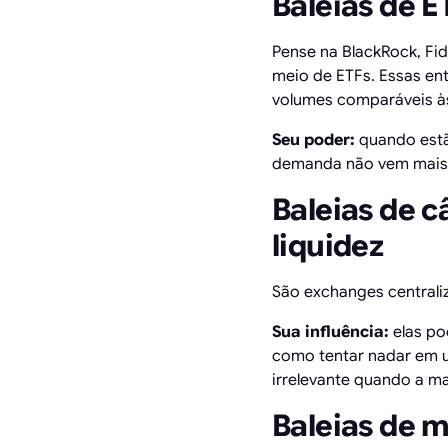
Baleias de E
Pense na BlackRock, Fi
meio de ETFs. Essas e
volumes comparáveis às
Seu poder:
quando estã
demanda não vem mais d
Baleias de 
liquidez
São exchanges central
Sua influência:
elas po
como tentar nadar em u
irrelevante quando a m
Baleias de m