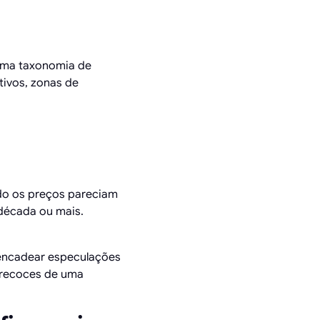
uma taxonomia de
ivos, zonas de
do os preços pareciam
década ou mais.
sencadear especulações
precoces de uma