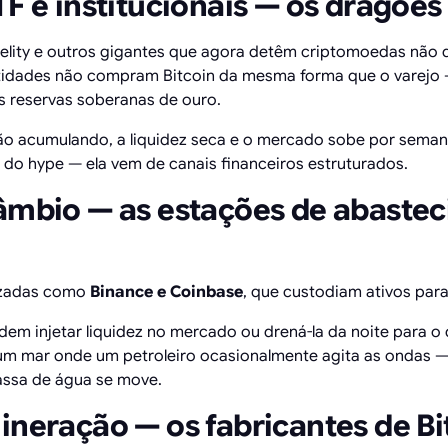
TF e institucionais — os dragões
delity e outros gigantes que agora detêm criptomoedas não 
ntidades não compram Bitcoin da mesma forma que o varejo
 reservas soberanas de ouro.
o acumulando, a liquidez seca e o mercado sobe por seman
o hype — ela vem de canais financeiros estruturados.
câmbio — as estações de abaste
izadas como
Binance e Coinbase
, que custodiam ativos para
dem injetar liquidez no mercado ou drená-la da noite para o d
m mar onde um petroleiro ocasionalmente agita as ondas — 
assa de água se move.
ineração — os fabricantes de Bi