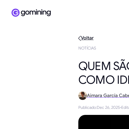
Voltar
NOTÍCIAS
QUEM SÃO
COMO IDE
Aimara García Cab
Publicado
:
Dec 26, 2025
·
Edit