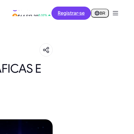
0.35%
Registrar-se
$0.2857
BR
0.32%
$64,512.39
FICAS E