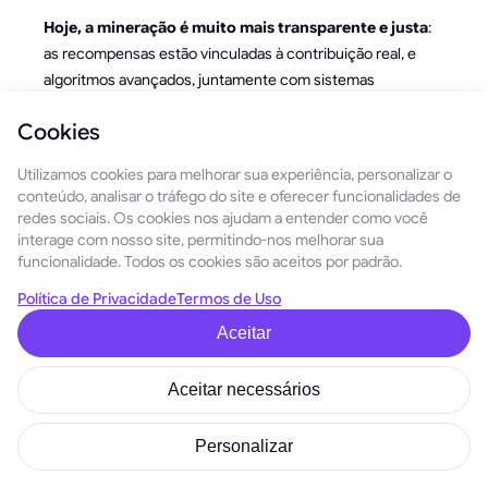
Hoje, a mineração é muito mais transparente e justa
:
as recompensas estão vinculadas à contribuição real, e
algoritmos avançados, juntamente com sistemas
antifraude, protegem os participantes honestos de
Cookies
qualquer tentativa de “manipular” o processo.
Utilizamos cookies para melhorar sua experiência, personalizar o
Compreender como funcionava o pool hopping — e por
conteúdo, analisar o tráfego do site e oferecer funcionalidades de
que ele acabou desaparecendo — ajuda os mineradores a
redes sociais. Os cookies nos ajudam a entender como você
entender melhor a economia dos pools e a apreciar por
interage com nosso site, permitindo-nos melhorar sua
que as estruturas modernas de pagamento são projetadas
funcionalidade. Todos os cookies são aceitos por padrão.
da maneira que são: para garantir estabilidade,
Política de Privacidade
Termos de Uso
previsibilidade e justiça para todos os envolvidos.
Aceitar
Inscreva-se e tenha acesso gratuito (por enquanto) ao
curso GoMining sobre criptomoedas e mineração de
Aceitar necessários
Bitcoin
.
Telegram
|
Discord
|
Twitter (X)
|
Medium
|
Instagram
Personalizar