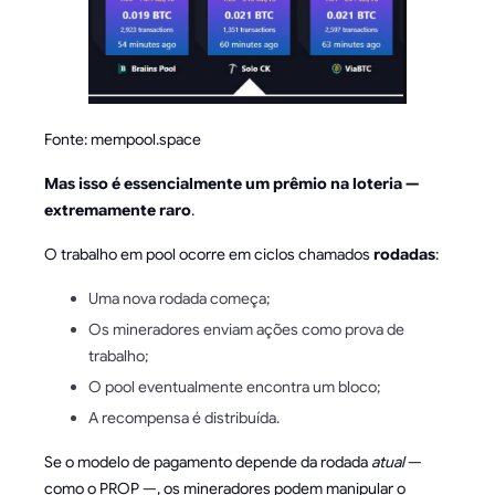
Fonte: mempool.space
Mas isso é essencialmente um prêmio na loteria —
extremamente raro
.
O trabalho em pool ocorre em ciclos chamados
rodadas
:
Uma nova rodada começa;
Os mineradores enviam ações como prova de
trabalho;
O pool eventualmente encontra um bloco;
A recompensa é distribuída.
Se o modelo de pagamento depende da rodada
atual
—
como o PROP —, os mineradores podem manipular o