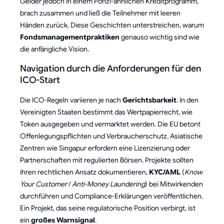
Gelder jedoch in einem Ponzi-ähnlichen Kreditprogramm,
brach zusammen und ließ die Teilnehmer mit leeren
Händen zurück. Diese Geschichten unterstreichen, warum
Fondsmanagementpraktiken
genauso wichtig sind wie
die anfängliche Vision.
Navigation durch die Anforderungen für den
ICO-Start
Die ICO-Regeln variieren je nach
Gerichtsbarkeit
. In den
Vereinigten Staaten bestimmt das Wertpapierrecht, wie
Token ausgegeben und vermarktet werden. Die EU betont
Offenlegungspflichten und Verbraucherschutz. Asiatische
Zentren wie Singapur erfordern eine Lizenzierung oder
Partnerschaften mit regulierten Börsen. Projekte sollten
ihren rechtlichen Ansatz dokumentieren,
KYC/AML
(
Know
Your Customer
/
Anti-Money Laundering
) bei Mitwirkenden
durchführen und Compliance-Erklärungen veröffentlichen.
Ein Projekt, das seine regulatorische Position verbirgt, ist
ein
großes Warnsignal
.