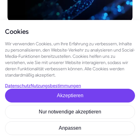
January 26, 2026
Cookies
Ist es möglich, Bitcoin im Jahr 2026 auf IoT-Geräten
zu minen?
Wir verwenden Cookies, um Ihre Erfahrung zu verbessern, Inhalte
zu personalisieren, den Website-Verkehr zu analysieren und Social-
Media-Funktionen bereitzustellen. Cookies helfen uns zu
Die 3 besten und schlechtesten Polkadot (DOT)-
verstehen, wie Sie mit unserer Website interagieren, sodass wir
Preisprognosen für 2026
deren Funktionalität verbessern können. Alle Cookies werden
January 25, 2026
standardmäßig akzeptiert.
Wie man mit der Jagd auf Krypto-Wale Geld
Datenschutz
Nutzungsbestimmungen
verdienen kann
December 26, 2025
Akzeptieren
GoMining Cards werden erweitert — jetzt in
über 130 Ländern verfügbar
Nur notwendige akzeptieren
February 10, 2026
Anpassen