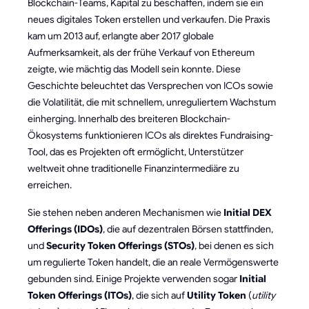
Blockchain-Teams, Kapital zu beschaffen, indem sie ein
neues digitales Token erstellen und verkaufen. Die Praxis
kam um 2013 auf, erlangte aber 2017 globale
Aufmerksamkeit, als der frühe Verkauf von Ethereum
zeigte, wie mächtig das Modell sein konnte. Diese
Geschichte beleuchtet das Versprechen von ICOs sowie
die Volatilität, die mit schnellem, unreguliertem Wachstum
einherging. Innerhalb des breiteren Blockchain-
Ökosystems funktionieren ICOs als direktes Fundraising-
Tool, das es Projekten oft ermöglicht, Unterstützer
weltweit ohne traditionelle Finanzintermediäre zu
erreichen.
Sie stehen neben anderen Mechanismen wie
Initial DEX
Offerings (IDOs)
, die auf dezentralen Börsen stattfinden,
und
Security Token Offerings (STOs)
, bei denen es sich
um regulierte Token handelt, die an reale Vermögenswerte
gebunden sind. Einige Projekte verwenden sogar
Initial
Token Offerings (ITOs)
, die sich auf
Utility Token
(
utility