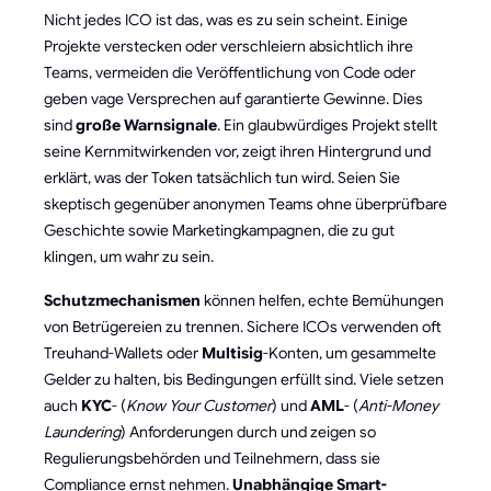
Nicht jedes ICO ist das, was es zu sein scheint. Einige
Projekte verstecken oder verschleiern absichtlich ihre
Teams, vermeiden die Veröffentlichung von Code oder
geben vage Versprechen auf garantierte Gewinne. Dies
sind
große Warnsignale
. Ein glaubwürdiges Projekt stellt
seine Kernmitwirkenden vor, zeigt ihren Hintergrund und
erklärt, was der Token tatsächlich tun wird. Seien Sie
skeptisch gegenüber anonymen Teams ohne überprüfbare
Geschichte sowie Marketingkampagnen, die zu gut
klingen, um wahr zu sein.
Schutzmechanismen
können helfen, echte Bemühungen
von Betrügereien zu trennen. Sichere ICOs verwenden oft
Treuhand-Wallets oder
Multisig
-Konten, um gesammelte
Gelder zu halten, bis Bedingungen erfüllt sind. Viele setzen
auch
KYC
- (
Know Your Customer
) und
AML
- (
Anti-Money
Laundering
) Anforderungen durch und zeigen so
Regulierungsbehörden und Teilnehmern, dass sie
Compliance ernst nehmen.
Unabhängige Smart-