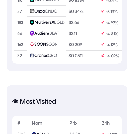
116
$0.8384
-7.01%
Ondo
ONDO
37
$0.3478
-5.13%
MultiversX
EGLD
183
$2.66
-4.97%
Audiera
BEAT
66
$2.11
-4.81%
SOON
SOON
162
$0.209
-4.12%
Cronos
CRO
32
$0.0511
-4.02%
👁️ Most Visited
#
Nom
Prix
24h