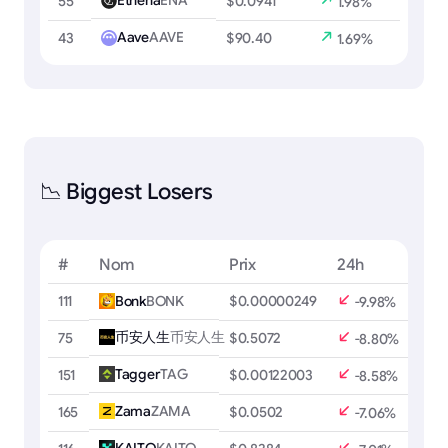
Ethena
ENA
55
$0.0941
1.98%
Aave
AAVE
43
$90.40
1.69%
📉 Biggest Losers
#
Nom
Prix
24h
111
Bonk
BONK
$0.00000249
-9.98%
币安人生
币安人生
75
$0.5072
-8.80%
Tagger
TAG
151
$0.00122003
-8.58%
Zama
ZAMA
165
$0.0502
-7.06%
KAITO
KAITO