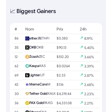
📈 Biggest Gainers
#
Nom
Prix
24h
86
ether.fi
ETHFI
$0.383
8.19%
OKB
OKB
35
$90.13
5.40%
Zcash
ZEC
12
$512.20
3.66%
Kaspa
KAS
62
$0.0264
3.39%
Lighter
LIT
69
$2.33
2.87%
MemeCore
M
42
$1.16
2.68%
Tether Gold
XAUt
30
$4,319.44
2.23%
PAX Gold
PAXG
36
$4,331.08
2.21%