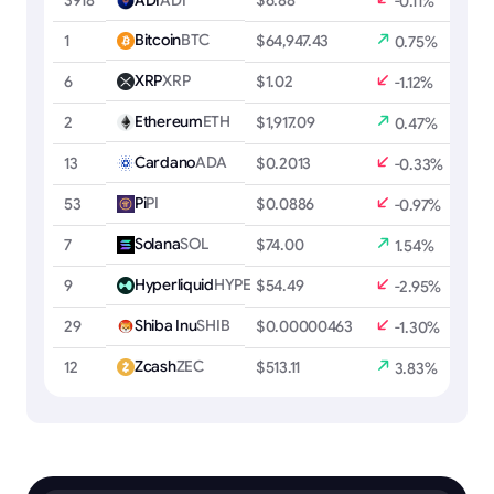
3918
ADI
ADI
$6.88
-0.11%
Bitcoin
BTC
1
$64,947.43
0.75%
XRP
XRP
6
$1.02
-1.12%
Ethereum
ETH
2
$1,917.09
0.47%
Cardano
ADA
13
$0.2013
-0.33%
Pi
PI
53
$0.0886
-0.97%
Solana
SOL
7
$74.00
1.54%
Hyperliquid
HYPE
9
$54.49
-2.95%
Shiba Inu
SHIB
29
$0.00000463
-1.30%
Zcash
ZEC
12
$513.11
3.83%