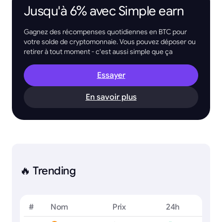
Jusqu'à 6% avec Simple earn
Gagnez des récompenses quotidiennes en BTC pour
votre solde de cryptomonnaie. Vous pouvez déposer ou
retirer à tout moment - c'est aussi simple que ça
Essayer
En savoir plus
🔥 Trending
#
Nom
Prix
24h