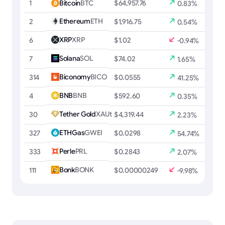
1
Bitcoin
BTC
$64,957.76
0.83%
Ethereum
ETH
2
$1,916.75
0.54%
XRP
XRP
6
$1.02
-0.94%
Solana
SOL
7
$74.02
1.65%
Biconomy
BICO
314
$0.0555
41.25%
BNB
BNB
4
$592.60
0.35%
Tether Gold
XAUt
30
$4,319.44
2.23%
ETHGas
GWEI
327
$0.0298
54.74%
Perle
PRL
333
$0.2843
2.07%
Bonk
BONK
111
$0.00000249
-9.98%