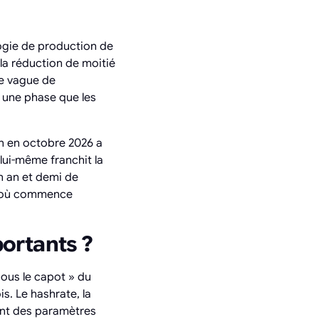
logie de production de
 la réduction de moitié
le vague de
 une phase que les
in en octobre 2026 a
 lui-même franchit la
n an et demi de
nt où commence
portants ?
sous le capot » du
s. Le hashrate, la
ment des paramètres