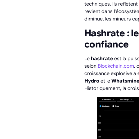
techniques. Ils reflètent
revient dans l'écosystèm
diminue, les mineurs ca
Hashrate : l
confiance
Le
hashrate
est la puis
selon
Blockchain.com
, 
croissance explosive a é
Hydro
et le
Whatsmine
Historiquement, la croi