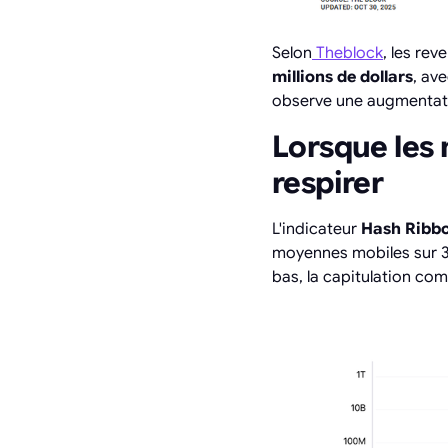
Selon
Theblock
, les re
millions de dollars
, av
observe une augmentatio
Lorsque les
respirer
L'indicateur
Hash Ribb
moyennes mobiles sur 30
bas, la capitulation co