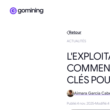
Retour
ACTUALITÉS
L'EXPLOIT
COMMENT 
CLÉS POU
Aimara García Cab
Publié
:
4 nov. 2025
·
Modifié
:
4