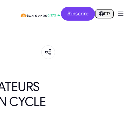
1.96%
S'inscrire
$0.2914
FR
0.37%
$64,877.38
ATEURS
IN CYCLE