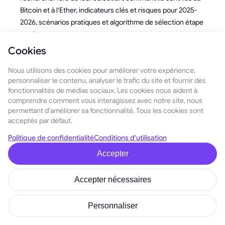
Bitcoin et à l'Ether, indicateurs clés et risques pour 2025-
2026, scénarios pratiques et algorithme de sélection étape
par étape.
Cookies
Nous utilisons des cookies pour améliorer votre expérience,
personnaliser le contenu, analyser le trafic du site et fournir des
GoMining News
fonctionnalités de médias sociaux. Les cookies nous aident à
comprendre comment vous interagissez avec notre site, nous
permettant d'améliorer sa fonctionnalité. Tous les cookies sont
acceptés par défaut.
Politique de confidentialité
Conditions d'utilisation
August 1, 2026
VIP Referral Raffle : Transformez vos parrainages en
Accepter
récompenses
Accepter nécessaires
Dans les coulisses de GoMining, Épisode 2 : Le
site qui a été volontairement arrêté
July 24, 2026
Personnaliser
Devenez un véritable partenaire GoMining