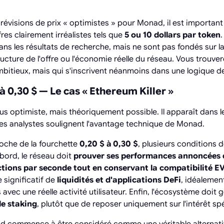
révisions de prix « optimistes » pour Monad, il est important
es clairement irréalistes tels que
5 ou 10 dollars par token
.
ns les résultats de recherche, mais ne sont pas fondés sur la
tructure de l'offre ou l'économie réelle du réseau. Vous trouv
mbitieux, mais qui s'inscrivent néanmoins dans une logique de
 à 0,30 $ — Le cas « Ethereum Killer »
 plus optimiste, mais théoriquement possible. Il apparaît dans 
 les analystes soulignent l'avantage technique de Monad.
che de la fourchette
0,20 $ à 0,30 $
, plusieurs conditions 
bord, le réseau doit
prouver ses performances annoncées d
tions par seconde tout en conservant la compatibilité 
e significatif de
liquidités et d'applications DeFi
, idéalemen
 avec une réelle activité utilisateur. Enfin, l'écosystème doit
le staking
, plutôt que de reposer uniquement sur l'intérêt spé
d commence à être considéré comme une véritable alternat