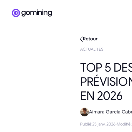
Retour
ACTUALITÉS
TOP 5 DES
PRÉVISIO
EN 2026
Aimara García Cab
Publié
:
25 janv. 2026
·
Modifié
: