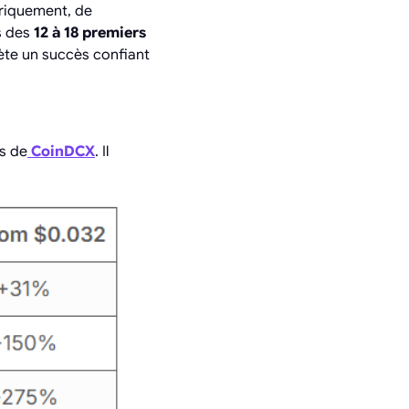
oriquement, de
s des
12 à 18 premiers
lète un succès confiant
ns de
CoinDCX
. Il