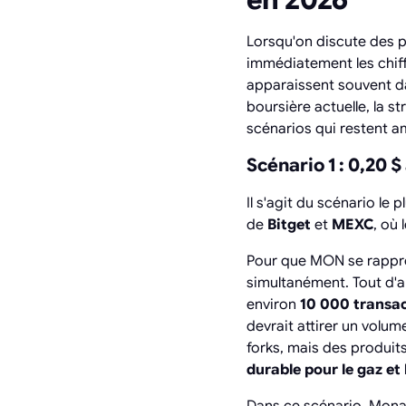
Lorsqu'on discute des p
immédiatement les chiffr
apparaissent souvent da
boursière actuelle, la s
scénarios qui restent a
Scénario 1 : 0,20 $
Il s'agit du scénario le
de
Bitget
et
MEXC
, où
Pour que MON se rappro
simultanément. Tout d'a
environ
10 000 transac
devrait attirer un volum
forks, mais des produits
durable pour le gaz et 
Dans ce scénario, Mona