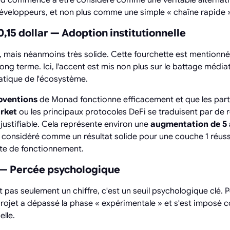
éveloppeurs, et non plus comme une simple « chaîne rapide »
 0,15 dollar — Adoption institutionnelle
, mais néanmoins très solide. Cette fourchette est mentionn
long terme. Ici, l'accent est mis non plus sur le battage médiat
tique de l'écosystème.
bventions
de Monad fonctionne efficacement et que les part
rket
ou les principaux protocoles DeFi se traduisent par de rée
justifiable. Cela représente environ une
augmentation de 5 à
st considéré comme un résultat solide pour une couche 1 réus
te de fonctionnement.
$ — Percée psychologique
t pas seulement un chiffre, c'est un seuil psychologique clé. 
projet a dépassé la phase « expérimentale » et s'est imposé
elle.