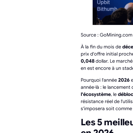
Source : GoMining.com
À la fin du mois de
déc
prix d'offre initial proc
0,048
dollar. Le marché 
en est encore à un stad
Pourquoi l'année
2026
e
année-là : le lancement 
l'écosystème
, le
débloc
résistance réel de l'ut
s'imposera soit comme u
Les 5 meille
en 2026