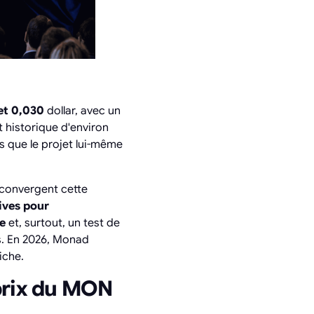
et 0,030
dollar, avec un
t historique d'environ
is que le projet lui-même
s convergent cette
ives pour
pe
et, surtout, un test de
es. En 2026, Monad
iche.
 prix du MON