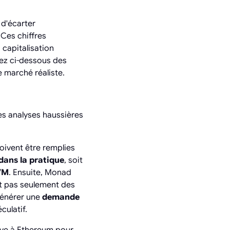
 d'écarter
 Ces chiffres
 capitalisation
erez ci-dessous des
 marché réaliste.
les analyses haussières
doivent être remplies
ans la pratique
, soit
EVM
. Ensuite, Monad
t pas seulement des
 générer une
demande
culatif.
ive à Ethereum pour