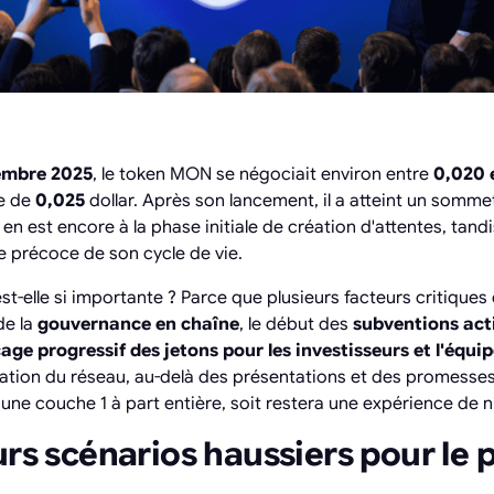
embre 2025
, le token MON se négociait environ entre
0,020 
he de
0,025
dollar. Après son lancement, il a atteint un somme
en est encore à la phase initiale de création d'attentes, tand
e précoce de son cycle de vie.
st-elle si importante ? Parce que plusieurs facteurs critique
de la
gouvernance en chaîne
, le début des
subventions act
age progressif des jetons pour les investisseurs et l'équi
ilisation du réseau, au-delà des présentations et des promess
ne couche 1 à part entière, soit restera une expérience de n
urs scénarios haussiers pour le