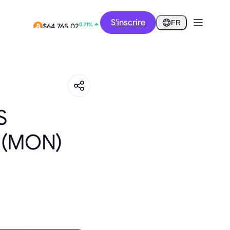
0.32%
S'inscrire
$0.2856
FR
0.71%
$64,765.02
S
 (MON)