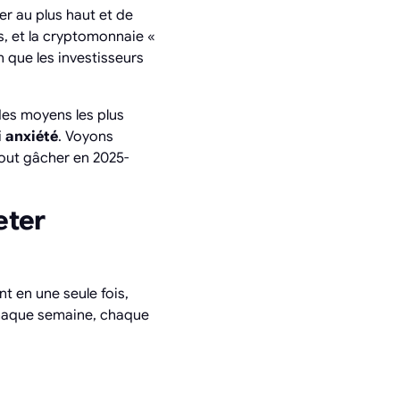
r au plus haut et de
is, et la cryptomonnaie «
n que les investisseurs
des moyens les plus
i anxiété
. Voyons
out gâcher en 2025-
eter
nt en une seule fois,
aque semaine, chaque