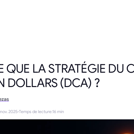
E QUE LA STRATÉGIE DU 
 DOLLARS (DCA) ?
ezas
 nov. 2025
·
Temps de lecture
:
16 min