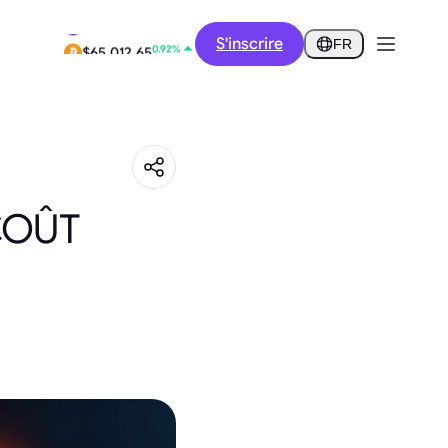
12.53%
S'inscrire
$0.2909
FR
0.92%
$65,012.65
COÛT