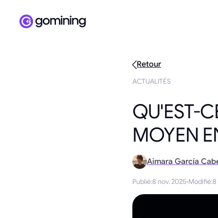
Retour
ACTUALITÉS
QU'EST-C
MOYEN EN
Aimara García Cab
Publié
:
8 nov. 2025
·
Modifié
:
8