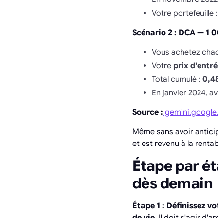
Votre portefeuille 
Scénario 2 : DCA — 1 
Vous achetez chaqu
Votre
prix d'entr
Total cumulé :
0,4
En janvier 2024, a
Source :
gemini.google
Même sans avoir anticip
et est revenu à la rent
Étape par é
dès demain
Étape 1 : Définissez v
de vie
. Il doit s'agir d