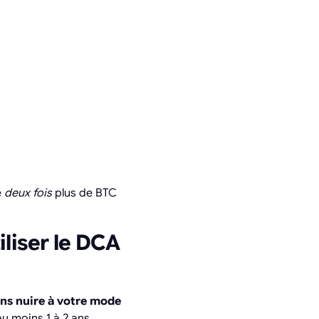
e
deux fois
plus de BTC
liser le DCA
ns nuire à votre mode
au moins 1 à 2 ans.