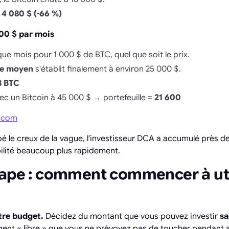
:
4 080 $ (-66 %)
000 $ par mois
e mois pour 1 000 $ de BTC, quel que soit le prix.
ée moyen
s'établit finalement à environ 25 000 $.
8 BTC
vec un Bitcoin à 45 000 $ → portefeuille =
21 600
.com
é le creux de la vague, l'investisseur DCA a accumulé près d
abilité beaucoup plus rapidement.
tape : comment commencer à uti
otre budget.
Décidez du montant que vous pouvez investir
sa
'argent « libre » que vous ne prévoyez pas de toucher pendant 