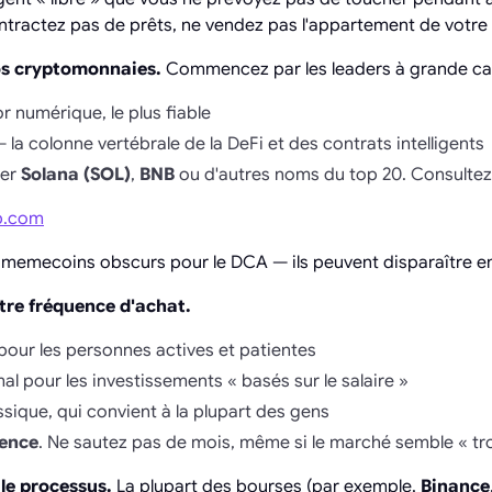
ntractez pas de prêts, ne vendez pas l'appartement de votre
vos cryptomonnaies.
Commencez par les leaders à grande capi
or numérique, le plus fiable
 la colonne vertébrale de la DeFi et des contrats intelligents
ter
Solana (SOL)
,
BNB
ou d'autres noms du top 20. Consultez
p.com
les memecoins obscurs pour le DCA — ils peuvent disparaître e
otre fréquence d'achat.
ur les personnes actives et patientes
l pour les investissements « basés sur le salaire »
ssique, qui convient à la plupart des gens
ence
. Ne sautez pas de mois, même si le marché semble « tro
le processus.
La plupart des bourses (par exemple,
Binance