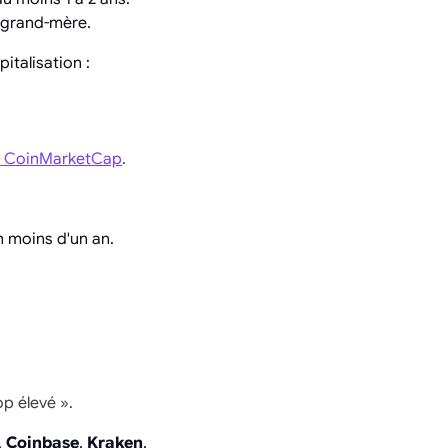
 grand-mère.
talisation :
CoinMarketCap
.
n moins d'un an.
p élevé ».
,
Coinbase
,
Kraken
,