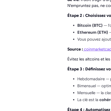
N'empruntez pas, ne co
Étape 2 : Choisissez 
Bitcoin (BTC)
— l'
Ethereum (ETH)
—
Vous pouvez ajou
Source :
coinmarketca
Évitez les altcoins et 
Étape 3 : Définissez v
Hebdomadaire — po
Bimensuel — optima
Mensuelle — la cla
La clé est la
cohér
Étape 4 : Automatisez 