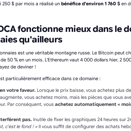
ti 250 $ par mois a réalisé un
bénéfice d'environ 1 760 $
en do
 DCA fonctionne mieux dans le 
ies qu'ailleurs
nnaies est une véritable montagne russe. Le Bitcoin peut ch
e 50 % en un mois. L'Ethereum vaut 4 000 dollars hier, 2 500 
ayez de deviner !
st particulièrement efficace dans ce domaine :
 en votre faveur.
Lorsque le prix baisse, vous achetez plus d
l augmente, vous achetez moins, mais les pièces que vous a
eur. Par conséquent, vous
achetez automatiquement « moin
terfèrent pas.
Inutile de fixer les graphiques 24 heures sur 24
t, c'est le fond ! »
Il vous suffit de configurer des achats he