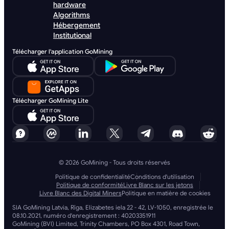
hardware
Algorithms
Hébergement
Institutional
Télécharger l'application GoMining
Télécharger GoMining Lite
© 2026 GoMining - Tous droits réservés
Politique de confidentialité
Conditions d'utilisation
Politique de conformité
Livre Blanc sur les jetons
Livre Blanc des Digital Miners
Politique en matière de cookies
SIA GoMining Latvia, Rīga, Elizabetes iela 22 - 42, LV-1050, enregistrée le
08.10.2021, numéro d'enregistrement : 40203351911
GoMining (BVI) Limited, Trinity Chambers, PO Box 4301, Road Town,