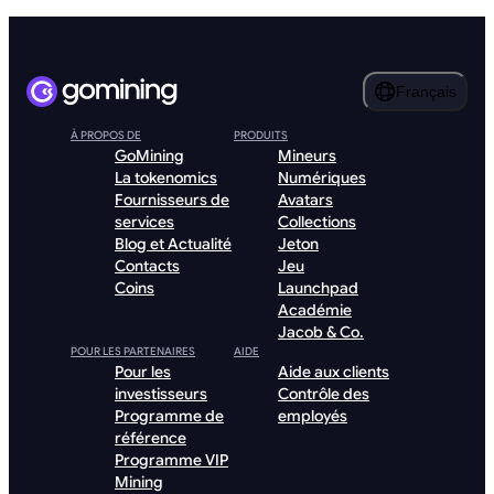
Français
À PROPOS DE
PRODUITS
GoMining
Mineurs
La tokenomics
Numériques
Fournisseurs de
Avatars
services
Collections
Blog et Actualité
Jeton
Contacts
Jeu
Coins
Launchpad
Académie
Jacob & Co.
POUR LES PARTENAIRES
AIDE
Pour les
Aide aux clients
investisseurs
Contrôle des
Programme de
employés
référence
Programme VIP
Mining