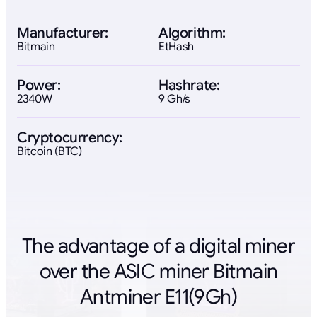
Manufacturer:
Algorithm:
Bitmain
EtHash
Power:
Hashrate:
2340W
9 Gh/s
Cryptocurrency:
Bitcoin (BTC)
The advantage of a digital miner
over the ASIC miner Bitmain
Antminer E11(9Gh)