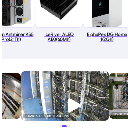
ain Antminer KS5
IceRiver ALEO
ElphaPex DG Home
Pro(21Th)
AE0(60Mh)
1(2Gh)
SILVER FOX
CEDAR FALLS, SOUTH CAROLINA