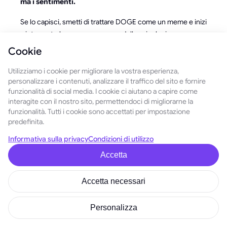
ma i sentimenti.
Se lo capisci, smetti di trattare DOGE come un meme e inizi
a interpretarlo come una mappa della psicologia umana.
Cookie
Dogecoin come
fenomeno sociale: la
Utilizziamo i cookie per migliorare la vostra esperienza,
personalizzare i contenuti, analizzare il traffico del sito e fornire
cultura prima del codice
funzionalità di social media. I cookie ci aiutano a capire come
interagite con il nostro sito, permettendoci di migliorarne la
funzionalità. Tutti i cookie sono accettati per impostazione
La finanza tradizionale chiede:
Quale problema risolve
predefinita.
questo asset?
Dogecoin risponde con un'altra domanda:
E
Informativa sulla privacy
Condizioni di utilizzo
se fosse il valore stesso il problema?
Accetta
Dogecoin infrange la regola non scritta dei mercati: il
denaro deve essere serio, razionale e orientato all'utilità. Al
Accetta necessari
contrario, dimostra che:
un meme può superare i fondamentali,
Personalizza
uno scherzo può diventare un tesoro,