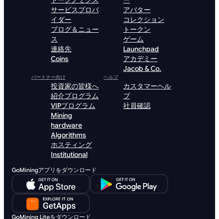
トークノミクス
ー
サービスプロバ
アバター
イダー
コレクション
ブログ＆ニュー
トークン
ス
ゲーム
連絡先
Launchpad
Coins
アカデミー
Jacob & Co.
パートナー向け
ヘルプ
投資家の皆様へ
カスタマーヘル
紹介プログラム
プ
VIPプログラム
社員確認
Mining
hardware
Algorithms
ホスティング
Institutional
GoMiningアプリをダウンロード
GoMining Liteをダウンロード