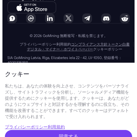
© 2026 GoMining 無断複写・転載を禁じます。
プライバシーポリシー
利用規約
コンプライアンス方針
トークン白書
デジタル・マイナー・ホワイトペーパー
クッキーポリシー
SIA GoMining Latvia, Rīga, Elizabetes iela 22 - 42, LV-1050, 登録番号：
40203351911
GoMining (BVI) Limited, Trinity Chambers, PO Box 4301, Road Town,
Tortola, British Virgin Islands, BVI会社番号: 2110978
クッキー
BMINE BVI LIMITED, Trinity Chambers, Road Town, Tortola, British Virgin
Islands VG 1110
私たちは、あなたの体験を向上させ、コンテンツをパーソナライ
GoMining (British Virgin Islands) LimitedおよびSIA GoMining Latviaと
ズし、サイトトラフィックを分析し、ソーシャルメディア機能を
BMINE BVI LIMITEDは、すべての関連法令や規制を完全に遵守して運営し
ており、マネーロンダリング、テロ資金供与、拡散資金供与への対策に全
提供するためにクッキーを使用します。クッキーは、あなたがど
力で取り組んでいます。当社は最高水準の基準を維持し、マネーロンダリ
のようにウェブサイトと対話するかを理解するのに役立ち、その
ング防止やテロ資金供与防止の義務、さらには拡散資金供与防止措置を厳
機能を改善することができます。すべてのクッキーはデフォルト
守することで、業務およびサービスの信頼性と安全性を確保しています。
で受け入れられます。
GoMining (Cyprus) Limited, a company, incorporated, organized and
existing under the laws of Cyprus with registration number HE 450955,
having its registered address at 28 Oktovriou, 339, TRILOGY EAST
プライバシーポリシー
利用規約
TOWER, 3rd floor, Flat/Office 305, 3106, Limassol, Cyprus.
当ウェブサイトに掲載されている内容は、投資の勧誘や推奨を目的とした
同意する