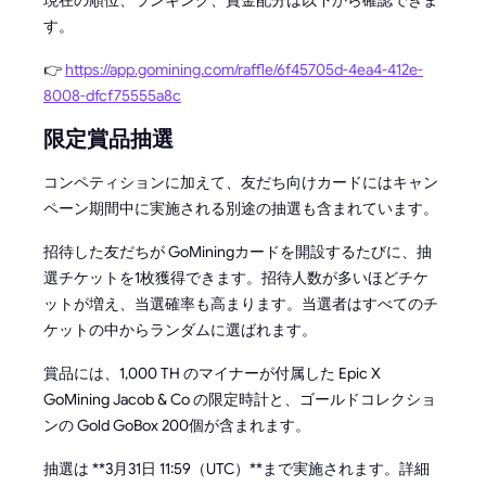
現在の順位、ランキング、賞金配分は以下から確認できま
す。
👉
https://app.gomining.com/raffle/6f45705d-4ea4-412e-
8008-dfcf75555a8c
限定賞品抽選
コンペティションに加えて、友だち向けカードにはキャン
ペーン期間中に実施される別途の抽選も含まれています。
招待した友だちが GoMiningカードを開設するたびに、抽
選チケットを1枚獲得できます。招待人数が多いほどチケ
ットが増え、当選確率も高まります。当選者はすべてのチ
ケットの中からランダムに選ばれます。
賞品には、1,000 TH のマイナーが付属した Epic X
GoMining Jacob & Co の限定時計と、ゴールドコレクショ
ンの Gold GoBox 200個が含まれます。
抽選は **3月31日 11:59（UTC）**まで実施されます。詳細