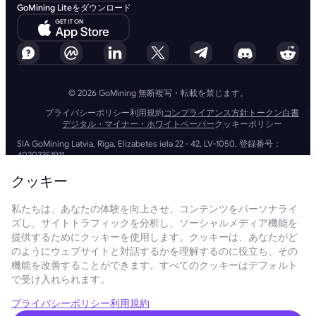
GoMining Liteをダウンロード
© 2026 GoMining 無断複写・転載を禁じます。
プライバシーポリシー
利用規約
コンプライアンス方針
トークン白書
デジタル・マイナー・ホワイトペーパー
クッキーポリシー
SIA GoMining Latvia, Rīga, Elizabetes iela 22 - 42, LV-1050, 登録番号：
40203351911
GoMining (BVI) Limited, Trinity Chambers, PO Box 4301, Road Town,
Tortola, British Virgin Islands, BVI会社番号: 2110978
クッキー
BMINE BVI LIMITED, Trinity Chambers, Road Town, Tortola, British Virgin
Islands VG 1110
私たちは、あなたの体験を向上させ、コンテンツをパーソナライ
GoMining (British Virgin Islands) LimitedおよびSIA GoMining Latviaと
ズし、サイトトラフィックを分析し、ソーシャルメディア機能を
BMINE BVI LIMITEDは、すべての関連法令や規制を完全に遵守して運営し
ており、マネーロンダリング、テロ資金供与、拡散資金供与への対策に全
提供するためにクッキーを使用します。クッキーは、あなたがど
力で取り組んでいます。当社は最高水準の基準を維持し、マネーロンダリ
のようにウェブサイトと対話するかを理解するのに役立ち、その
ング防止やテロ資金供与防止の義務、さらには拡散資金供与防止措置を厳
機能を改善することができます。すべてのクッキーはデフォルト
守することで、業務およびサービスの信頼性と安全性を確保しています。
で受け入れられます。
GoMining (Cyprus) Limited, a company, incorporated, organized and
existing under the laws of Cyprus with registration number HE 450955,
having its registered address at 28 Oktovriou, 339, TRILOGY EAST
プライバシーポリシー
利用規約
TOWER, 3rd floor, Flat/Office 305, 3106, Limassol, Cyprus.