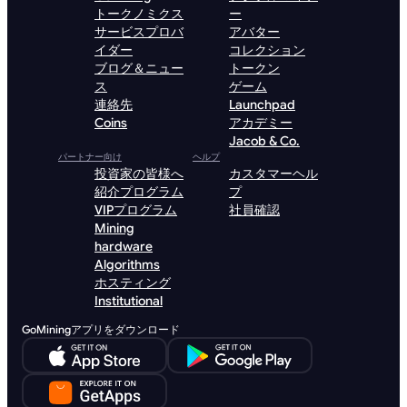
トークノミクス
ー
サービスプロバ
アバター
イダー
コレクション
ブログ＆ニュー
トークン
ス
ゲーム
連絡先
Launchpad
Coins
アカデミー
Jacob & Co.
パートナー向け
ヘルプ
投資家の皆様へ
カスタマーヘル
紹介プログラム
プ
VIPプログラム
社員確認
Mining
hardware
Algorithms
ホスティング
Institutional
GoMiningアプリをダウンロード