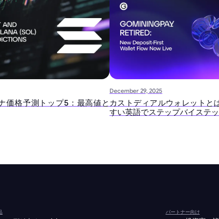
December 29, 2025
ラナ価格予測トップ5：最高値と
カストディアルウォレットとは
すい英語でステップバイステッ
品
パートナー向け