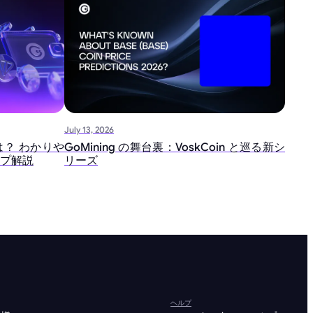
July 13, 2026
？ わかりや
GoMining の舞台裏：VoskCoin と巡る新シ
プ解説
リーズ
ヘルプ