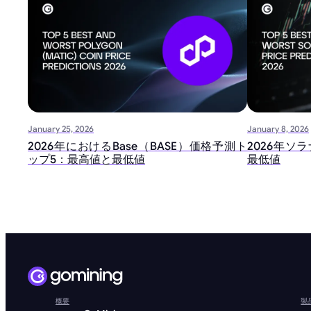
January 25, 2026
January 8, 2026
2026年におけるBase（BASE）価格予測ト
2026年ソ
ップ5：最高値と最低値
最低値
概要
製