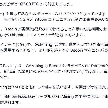
 は、2枚のピザと 10,000 BTC から始まりました。
 を象徴する最も有名なカルチャーイベントのひとつとなっていま
り、毎年5月になると Bitcoin コミュニティはその出来事を思
Day はまた、Bitcoin が実際の経済の中で使えることを示した最初
 もその Bitcoin エコノミーの一部となっています。
ーのおかげで、GoMining は現在、世界トップ10の Bitco
運用することなく、より多くの人々が Bitcoin マイニング
 Pay により、GoMining は Bitcoin 決済が日常の中で
tcoin の歴史に残るたった1回のピザ注文だけではなく、毎日が Bit
です。
ining は sats とともにこの週末を祝います。今回はピザを
itcoin Pizza Day ラッフルが GoMining 内で開催され、sa
供されます。