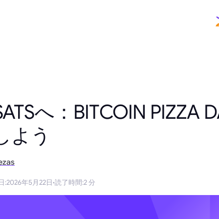
TSへ：BITCOIN PIZZA 
しよう
ezas
日
:
2026年5月22日
·
読了時間
:
2 分