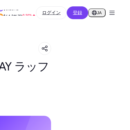
-9.31%
ログイン
登録
$0.2592
JA
-0.50%
$64,311.73
DAY ラッフ