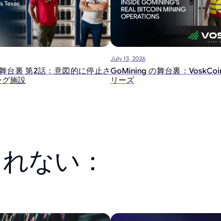
July 13, 2026
ngの舞台裏 第2話：意図的に停止さ
GoMining の舞台裏：VoskC
ング施設
リーズ
しれない：