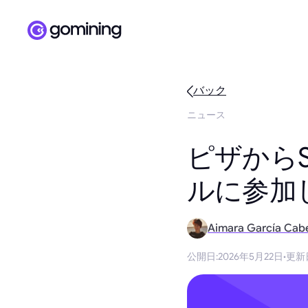
バック
ニュース
ピザからSA
ルに参加
Aimara García Cab
公開日
:
2026年5月22日
·
更新