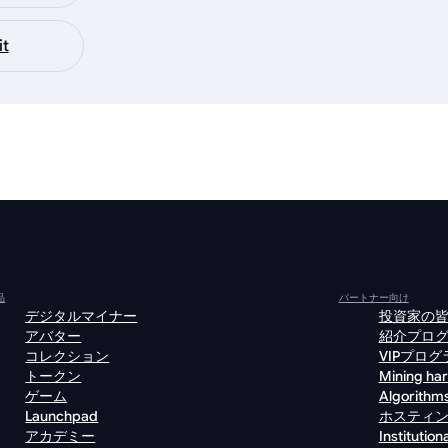
it
品
パートナー向け
デジタルマイナー
投資家の
アバター
紹介プロ
コレクション
VIPプログ
トークン
Mining ha
ゲーム
Algorithm
Launchpad
ホスティ
アカデミー
Institutiona