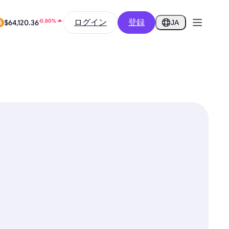
-9.52%
$0.2586
ログイン
登録
JA
-0.80%
$64,120.36