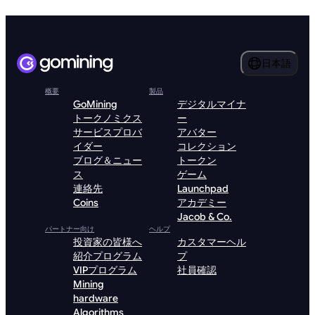
日本語
概要
製品
GoMining
デジタルマイナ
トークノミクス
ー
サービスプロバ
アバター
イダー
コレクション
ブログ＆ニュー
トークン
ス
ゲーム
連絡先
Launchpad
Coins
アカデミー
Jacob & Co.
パートナー向け
ヘルプ
投資家の皆様へ
カスタマーヘル
紹介プログラム
プ
VIPプログラム
社員確認
Mining
hardware
Algorithms