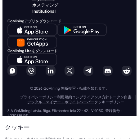
ホスティング
Institutional
GoMiningアプリをダウンロード
GoMining Liteをダウンロード
© 2026 GoMining 無断複写・転載を禁じます。
プライバシーポリシー
利用規約
コンプライアンス方針
トークン白書
デジタル・マイナー・ホワイトペーパー
クッキーポリシー
SIA GoMining Latvia, Rīga, Elizabetes iela 22 - 42, LV-1050, 登録番号：
40203351911
GoMining (BVI) Limited, Trinity Chambers, PO Box 4301, Road Town,
Tortola, British Virgin Islands, BVI会社番号: 2110978
クッキー
BMINE BVI LIMITED, Trinity Chambers, Road Town, Tortola, British Virgin
Islands VG 1110