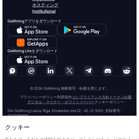
ホスティング
Institutional
GoMiningアプリをダウンロード
GoMining Liteをダウンロード
© 2026 GoMining 無断複写・転載を禁じます。
プライバシーポリシー
利用規約
コンプライアンス方針
トークン白書
デジタル・マイナー・ホワイトペーパー
クッキーポリシー
SIA GoMining Latvia, Rīga, Elizabetes iela 22 - 42, LV-1050, 登録番号：
40203351911
GoMining (BVI) Limited, Trinity Chambers, PO Box 4301, Road Town,
Tortola, British Virgin Islands, BVI会社番号: 2110978
クッキー
BMINE BVI LIMITED, Trinity Chambers, Road Town, Tortola, British Virgin
Islands VG 1110