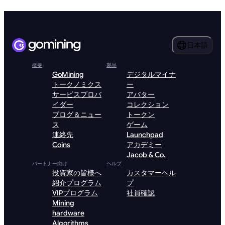
日本語
概要
製品
GoMining
デジタルマイナ
トークノミクス
ー
サービスプロバ
アバター
イダー
コレクション
ブログ＆ニュー
トークン
ス
ゲーム
連絡先
Launchpad
Coins
アカデミー
Jacob & Co.
パートナー向け
ヘルプ
投資家の皆様へ
カスタマーヘル
紹介プログラム
プ
VIPプログラム
社員確認
Mining
hardware
Algorithms