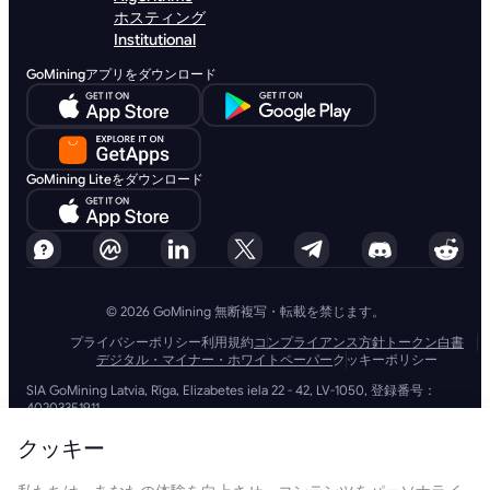
ホスティング
Institutional
GoMiningアプリをダウンロード
GoMining Liteをダウンロード
© 2026 GoMining 無断複写・転載を禁じます。
プライバシーポリシー
利用規約
コンプライアンス方針
トークン白書
デジタル・マイナー・ホワイトペーパー
クッキーポリシー
SIA GoMining Latvia, Rīga, Elizabetes iela 22 - 42, LV-1050, 登録番号：
40203351911
GoMining (BVI) Limited, Trinity Chambers, PO Box 4301, Road Town,
Tortola, British Virgin Islands, BVI会社番号: 2110978
クッキー
BMINE BVI LIMITED, Trinity Chambers, Road Town, Tortola, British Virgin
Islands VG 1110