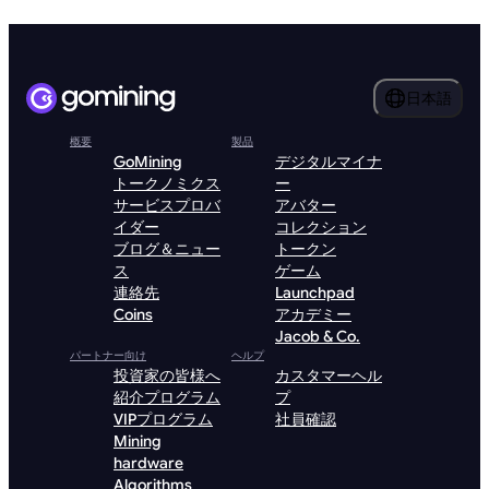
日本語
概要
製品
GoMining
デジタルマイナ
トークノミクス
ー
サービスプロバ
アバター
イダー
コレクション
ブログ＆ニュー
トークン
ス
ゲーム
連絡先
Launchpad
Coins
アカデミー
Jacob & Co.
パートナー向け
ヘルプ
投資家の皆様へ
カスタマーヘル
紹介プログラム
プ
VIPプログラム
社員確認
Mining
hardware
Algorithms