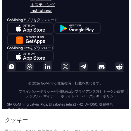
ホスティング
Institutional
GoMiningアプリをダウンロード
GoMining Liteをダウンロード
© 2026 GoMining 無断複写・転載を禁じます。
プライバシーポリシー
利用規約
コンプライアンス方針
トークン白書
デジタル・マイナー・ホワイトペーパー
クッキーポリシー
SIA GoMining Latvia, Rīga, Elizabetes iela 22 - 42, LV-1050, 登録番号：
40203351911
GoMining (BVI) Limited, Trinity Chambers, PO Box 4301, Road Town,
Tortola, British Virgin Islands, BVI会社番号: 2110978
クッキー
BMINE BVI LIMITED, Trinity Chambers, Road Town, Tortola, British Virgin
Islands VG 1110