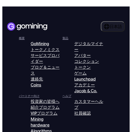
日本語
概要
製品
GoMining
デジタルマイナ
トークノミクス
ー
サービスプロバ
アバター
イダー
コレクション
ブログ＆ニュー
トークン
ス
ゲーム
連絡先
Launchpad
Coins
アカデミー
Jacob & Co.
パートナー向け
ヘルプ
投資家の皆様へ
カスタマーヘル
紹介プログラム
プ
VIPプログラム
社員確認
Mining
hardware
Algorithms