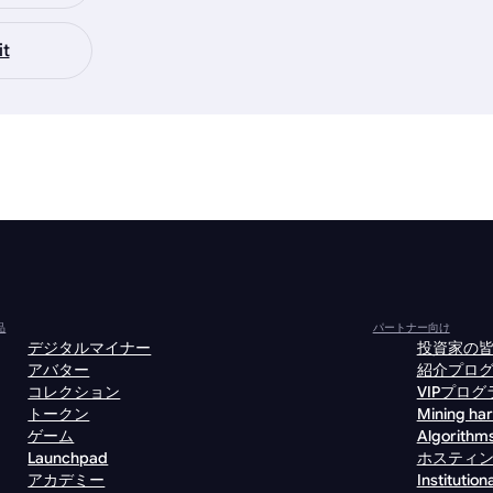
it
品
パートナー向け
デジタルマイナー
投資家の
アバター
紹介プロ
コレクション
VIPプログ
トークン
Mining ha
ゲーム
Algorithm
Launchpad
ホスティ
アカデミー
Institutiona