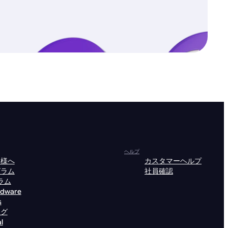
ヘルプ
皆様へ
カスタマーヘルプ
グラム
社員確認
ラム
rdware
s
ング
l