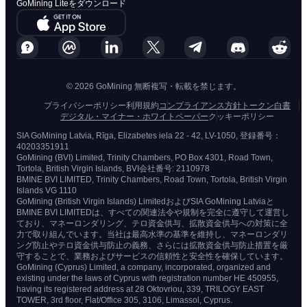
GoMining Liteをダウンロード
© 2026 GoMining 無断複写・転載を禁じます。
プライバシーポリシー
利用規約
コンプライアンス方針
トークン白書
デジタル・マイナー・ホワイトペーパー
クッキーポリシー
SIA GoMining Latvia, Rīga, Elizabetes iela 22 - 42, LV-1050, 登録番号：
40203351911
GoMining (BVI) Limited, Trinity Chambers, PO Box 4301, Road Town,
Tortola, British Virgin Islands, BVI会社番号: 2110978
BMINE BVI LIMITED, Trinity Chambers, Road Town, Tortola, British Virgin
Islands VG 1110
GoMining (British Virgin Islands) LimitedおよびSIA GoMining Latviaと
BMINE BVI LIMITEDは、すべての関連法令や規制を完全に遵守して運営し
ており、マネーロンダリング、テロ資金供与、拡散資金供与への対策に全
力で取り組んでいます。当社は最高水準の基準を維持し、マネーロンダリ
ング防止やテロ資金供与防止の義務、さらには拡散資金供与防止措置を厳
守することで、業務およびサービスの信頼性と安全性を確保しています。
GoMining (Cyprus) Limited, a company, incorporated, organized and
existing under the laws of Cyprus with registration number HE 450955,
having its registered address at 28 Oktovriou, 339, TRILOGY EAST
TOWER, 3rd floor, Flat/Office 305, 3106, Limassol, Cyprus.