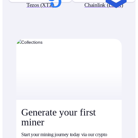
Tezos (XTZ)
Chainlink (LINK)
Generate your first
miner
Start your mining journey today via our crypto