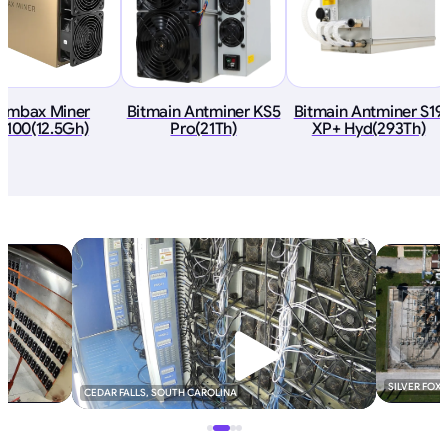
ombax Miner
Bitmain Antminer KS5
Bitmain Antminer S19
Z100(12.5Gh)
Pro(21Th)
XP+ Hyd(293Th)
SILVER FOX
CEDAR FALLS, SOUTH CAROLINA