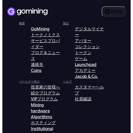
日本語
概要
製品
GoMining
デジタルマイナ
トークノミクス
ー
サービスプロバ
アバター
イダー
コレクション
ブログ＆ニュー
トークン
ス
ゲーム
連絡先
Launchpad
Coins
アカデミー
Jacob & Co.
パートナー向け
ヘルプ
投資家の皆様へ
カスタマーヘル
紹介プログラム
プ
VIPプログラム
社員確認
Mining
hardware
Algorithms
ホスティング
Institutional