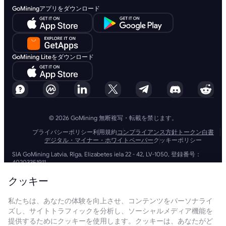
GoMiningアプリをダウンロード
GoMining Liteをダウンロード
© 2026 GoMining 無断複写・転載を禁じます。
プライバシーポリシー
利用規約
コンプライアンス方針
トークン白書
デジタル・マイナー・ホワイトペーパー
クッキーポリシー
SIA GoMining Latvia, Rīga, Elizabetes iela 22 - 42, LV-1050, 登録番号：
40203351911
GoMining (BVI) Limited, Trinity Chambers, PO Box 4301, Road Town,
Tortola, British Virgin Islands, BVI会社番号: 2110978
クッキー
BMINE BVI LIMITED, Trinity Chambers, Road Town, Tortola, British Virgin
Islands VG 1110
私たちは、あなたの体験を向上させ、コンテンツをパーソナライ
GoMining (British Virgin Islands) LimitedおよびSIA GoMining Latviaと
ズし、サイトトラフィックを分析し、ソーシャルメディア機能を
BMINE BVI LIMITEDは、すべての関連法令や規制を完全に遵守して運営し
ており、マネーロンダリング、テロ資金供与、拡散資金供与への対策に全
提供するためにクッキーを使用します。クッキーは、あなたがど