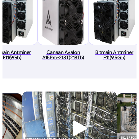
tmain Antminer
Canaan Avalon
Bitmain Antminer
E11(9Gh)
A15Pro-218T(218Th)
E11(9.5Gh)
SILVER FOX