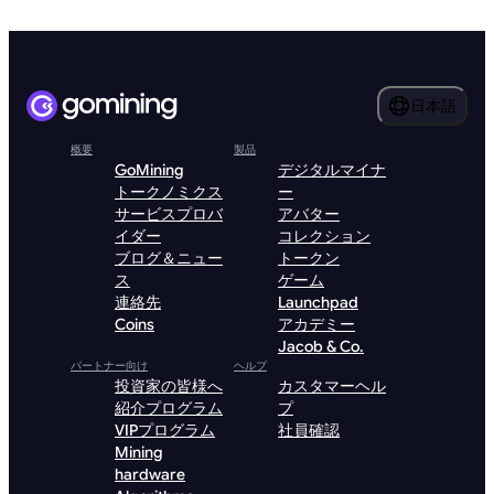
日本語
概要
製品
GoMining
デジタルマイナ
トークノミクス
ー
サービスプロバ
アバター
イダー
コレクション
ブログ＆ニュー
トークン
ス
ゲーム
連絡先
Launchpad
Coins
アカデミー
Jacob & Co.
パートナー向け
ヘルプ
投資家の皆様へ
カスタマーヘル
紹介プログラム
プ
VIPプログラム
社員確認
Mining
hardware