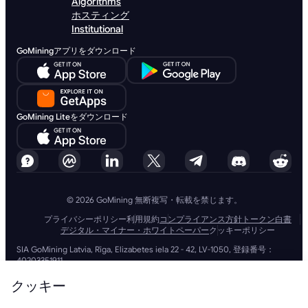
Algorithms
ホスティング
Institutional
GoMiningアプリをダウンロード
GoMining Liteをダウンロード
© 2026 GoMining 無断複写・転載を禁じます。
プライバシーポリシー
利用規約
コンプライアンス方針
トークン白書
デジタル・マイナー・ホワイトペーパー
クッキーポリシー
SIA GoMining Latvia, Rīga, Elizabetes iela 22 - 42, LV-1050, 登録番号：
40203351911
GoMining (BVI) Limited, Trinity Chambers, PO Box 4301, Road Town,
Tortola, British Virgin Islands, BVI会社番号: 2110978
クッキー
BMINE BVI LIMITED, Trinity Chambers, Road Town, Tortola, British Virgin
Islands VG 1110