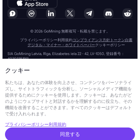
© 2026 GoMining 無断複写・転載を禁じます。
プライバシーポリシー
利用規約
コンプライアンス方針
トークン白書
デジタル・マイナー・ホワイトペーパー
クッキーポリシー
SIA GoMining Latvia, Rīga, Elizabetes iela 22 - 42, LV-1050, 登録番号：
40203351911
GoMining (BVI) Limited, Trinity Chambers, PO Box 4301, Road Town,
Tortola, British Virgin Islands, BVI会社番号: 2110978
クッキー
BMINE BVI LIMITED, Trinity Chambers, Road Town, Tortola, British Virgin
Islands VG 1110
私たちは、あなたの体験を向上させ、コンテンツをパーソナライ
GoMining (British Virgin Islands) LimitedおよびSIA GoMining Latviaと
ズし、サイトトラフィックを分析し、ソーシャルメディア機能を
BMINE BVI LIMITEDは、すべての関連法令や規制を完全に遵守して運営し
ており、マネーロンダリング、テロ資金供与、拡散資金供与への対策に全
提供するためにクッキーを使用します。クッキーは、あなたがど
力で取り組んでいます。当社は最高水準の基準を維持し、マネーロンダリ
のようにウェブサイトと対話するかを理解するのに役立ち、その
ング防止やテロ資金供与防止の義務、さらには拡散資金供与防止措置を厳
機能を改善することができます。すべてのクッキーはデフォルト
守することで、業務およびサービスの信頼性と安全性を確保しています。
で受け入れられます。
GoMining (Cyprus) Limited, a company, incorporated, organized and
existing under the laws of Cyprus with registration number HE 450955,
having its registered address at 28 Oktovriou, 339, TRILOGY EAST
プライバシーポリシー
利用規約
TOWER, 3rd floor, Flat/Office 305, 3106, Limassol, Cyprus.
当ウェブサイトに掲載されている内容は、投資の勧誘や推奨を目的とした
同意する
ものではありません。また、ここに掲載されているデータには概算数値が