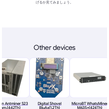
げるか見てみましょう。
Other devices
ain Antminer S23
Digital Shovel
MicroBT WhatsMiner
Imm.(442Th)
BluAx(1.2Th)
M63S+(424Th)