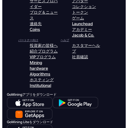
サービスプロバ
アバター
イダー
コレクション
ブログ＆ニュー
トークン
ス
ゲーム
連絡先
Launchpad
Coins
アカデミー
Jacob & Co.
パートナー向け
ヘルプ
投資家の皆様へ
カスタマーヘル
紹介プログラム
プ
VIPプログラム
社員確認
Mining
hardware
Algorithms
ホスティング
Institutional
GoMiningアプリをダウンロード
GoMining Liteをダウンロード