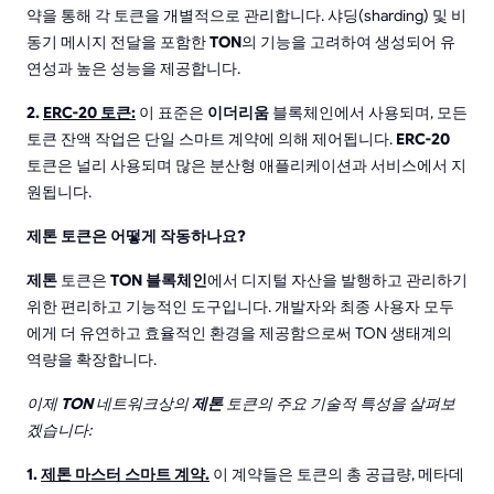
약을 통해 각 토큰을 개별적으로 관리합니다. 샤딩(sharding) 및 비
동기 메시지 전달을 포함한
TON
의 기능을 고려하여 생성되어 유
연성과 높은 성능을 제공합니다.
2.
ERC-20 토큰:
이 표준은
이더리움
블록체인에서 사용되며, 모든
토큰 잔액 작업은 단일 스마트 계약에 의해 제어됩니다.
ERC-20
토큰은 널리 사용되며 많은 분산형 애플리케이션과 서비스에서 지
원됩니다.
제톤 토큰은 어떻게 작동하나요?
제톤
토큰은
TON 블록체인
에서 디지털 자산을 발행하고 관리하기
위한 편리하고 기능적인 도구입니다. 개발자와 최종 사용자 모두
에게 더 유연하고 효율적인 환경을 제공함으로써 TON 생태계의
역량을 확장합니다.
이제
TON
네트워크상의
제톤
토큰의 주요 기술적 특성을 살펴보
겠습니다:
1.
제톤 마스터 스마트 계약.
이 계약들은 토큰의 총 공급량, 메타데