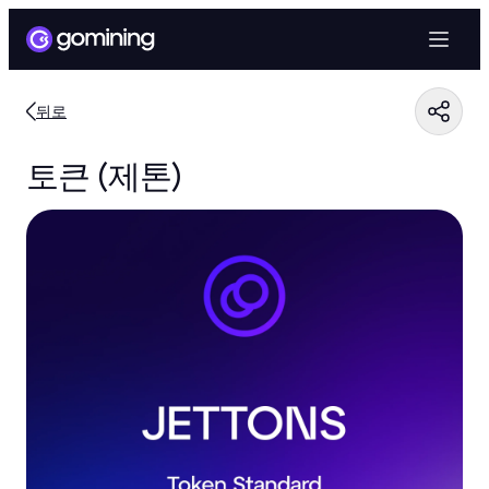
뒤로
토큰 (제톤)