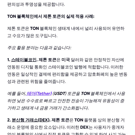
편의성과 투명성을 제공합니다.
TON 블록체인에서 제톤 토큰의 실제 적용 사례:
제톤 토큰은
TON
블록체인 생태계 내에서 널리 사용되어 유연하
고 수요가 많은 도구입니다.
주요 활용 분야는 다음과 같습니다:
1.
스테이블코인
. 제톤 토큰
은
미국
달러와 같은 안정적인 자산에
연동된 디지털 통화인 스테이블코인 발행에 적합합니다. 이러한
연동은 일상적인 결제에 편리함을 제공하고 암호화폐의 높은 변동
성과 관련된 위험을 줄여줍니다.
예를 들어,
테더(Tether)
(
USDT
) 토큰을
TON
블록체인에서 사용
하면 낮은 수수료로 빠르고 안전한 전송이 가능해져 유동성이 증
가하고 생태계 내 금융 거래가 간소화됩니다.
2.
분산형 거래소(DEX)
. 제톤 토큰
은
TON
플랫폼 상의 분산형 거
래소 운영에 중요한 요소입니다. 이러한
DEX
는 사용자가 중개자
없이 블록체인 상에서 직접 토큰을 교환할 수 있게 하여 사기 가능