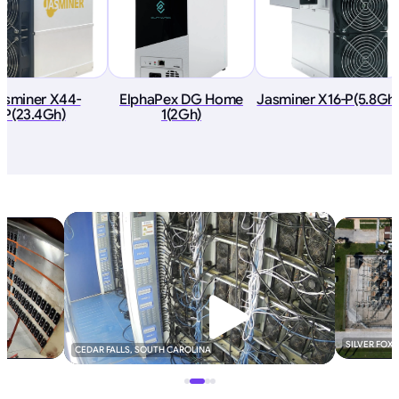
asminer X44-
ElphaPex DG Home
Jasminer X16-P(5.8Gh
P(23.4Gh)
1(2Gh)
SILVER FOX
CEDAR FALLS, SOUTH CAROLINA