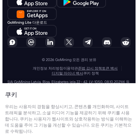
GoMining Lite 다운로드
© 2026 GoMining 모든 권리 보유
개인정보 처리방침
이용약관
준법 감시 정책
토큰 백서
디지털 마이너 백서
쿠키 정책
SIA GoMining Latvia, Rīga, Elizabetes iela 22 - 42, LV-1050, 08.10.2021에 등
록, 등록 번호: 40203351911
GoMining (BVI) Limited, Trinity Chambers, PO Box 4301, Road Town,
쿠키
Tortola, British Virgin Islands, BVI company number: 2110978
BMINE BVI LIMITED, Trinity Chambers, Road Town, Tortola, British Virgin
우리는 사용자의 경험을 향상시키고, 콘텐츠를 개인화하며, 사이트
Islands VG 1110
GoMining (British Virgin Islands) Limited, SIA GoMining Latvia 및 BMINE
트래픽을 분석하고, 소셜 미디어 기능을 제공하기 위해 쿠키를 사용
BVI LIMITED는 모든 해당 법률 및 규정을 완전히 준수하며 자금 세탁, 테러 자
합니다. 쿠키는 사용자가 웹사이트와 상호작용하는 방식을 이해하는
금 조달 및 확산 금융 방지에 전념합니다. 당사는 모든 관련 자금 세탁 방지
데 도움을 주어 그 기능을 개선할 수 있습니다. 모든 쿠키는 기본적으
및 테러 자금 조달 의무뿐만 아니라 확산 금융 방지 조치를 엄격하게 준수하
로 수락됩니다.
여 운영 및 서비스의 무결성과 보안을 유지하는 최고 수준의 표준을 준수합
니다.