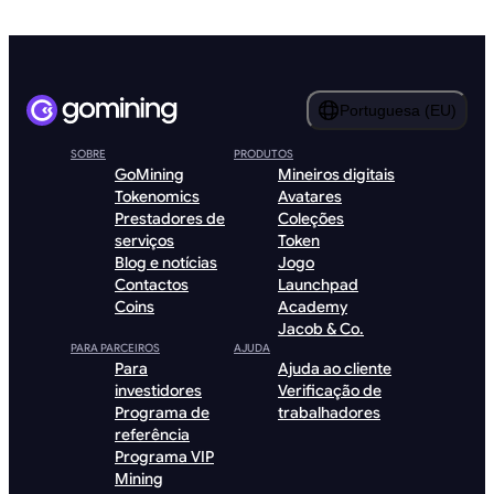
Portuguesa (EU)
SOBRE
PRODUTOS
GoMining
Mineiros digitais
Tokenomics
Avatares
Prestadores de
Coleções
serviços
Token
Blog e notícias
Jogo
Contactos
Launchpad
Coins
Academy
Jacob & Co.
PARA PARCEIROS
AJUDA
Para
Ajuda ao cliente
investidores
Verificação de
Programa de
trabalhadores
referência
Programa VIP
Mining