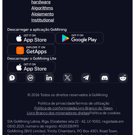
hardware
Algorithms
Alojamento
Institutional
Descarregar a aplicação GoMining
Descarregar o GoMining Lite
© 2026 Todos os direitos reservados à GoMining
Política de privacidade
Termos de utilização
Política de conformidade
Livro Branco do Token
Livro Branco dos mineradores digitais
Política de cookies
SIA GoMining Latvia, Rīga, Elizabetes iela 22 - 42, LV-1050, registada em
08.10.2021, número de registo: 40203351911
GoMining (BVI) Limited, Trinity Chambers, PO Box 4301, Road Town,