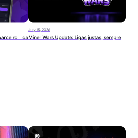
July 15, 2026
arceiro da
Miner Wars Update: Ligas justas, sempre