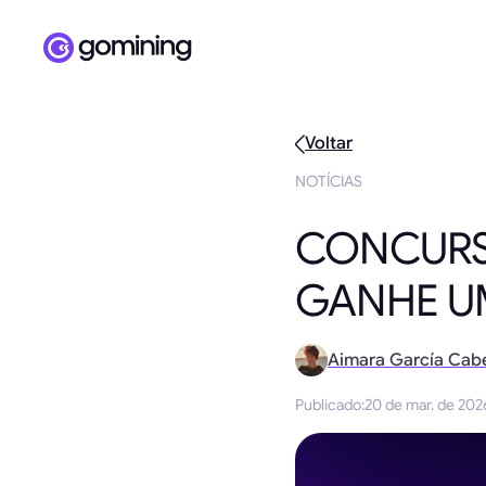
Voltar
NOTÍCIAS
CONCURSO
GANHE UM
Aimara García Cab
Publicado
:
20 de mar. de 202