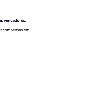
es vencedores
.
ão recompensas em