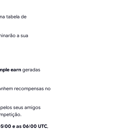
na tabela de
inarão a sua
mple earn
geradas
 ganhem recompensas no
pelos seus amigos
ompetição.
05:00 e as 06:00 UTC
,