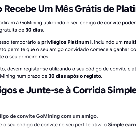
 Recebe Um Mês Grátis de Pla
 adiram à GoMining utilizando o seu código de convite pode
gratuita de
30 dias
.
esso temporário a
privilégios Platinum I
, incluindo um
mult
 Isto permite que o seu amigo convidado comece a ganhar 
e o seu primeiro mês.
ito, devem registar-se utilizando o seu código de convite e a
oMining num prazo de
30 dias após o registo
.
gos e Junte-se à Corrida Simpl
ódigo de convite GoMining com um amigo.
 o seu código de convite no seu perfil e ativa o
Simple earn