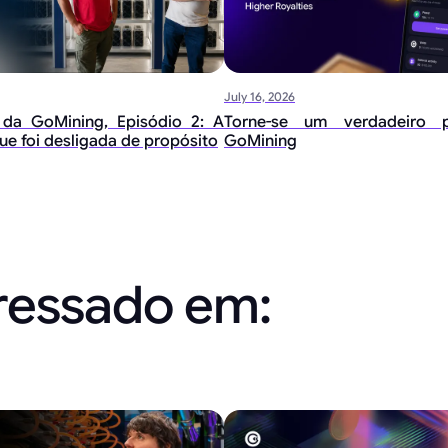
July 16, 2026
 da GoMining, Episódio 2: A
Torne-se um verdadeiro p
ue foi desligada de propósito
GoMining
eressado em: