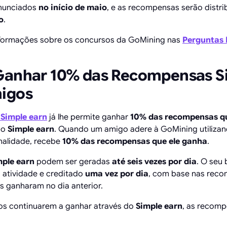
anunciados
no início de maio
, e as recompensas serão distr
o
.
nformações sobre os concursos da GoMining nas
Perguntas 
Ganhar 10% das Recompensas S
igos
e
Simple earn
já lhe permite ganhar
10% das recompensas qu
 o
Simple earn
. Quando um amigo adere à GoMining utilizan
onalidade, recebe
10% das recompensas que ele ganha
.
mple earn
podem ser geradas
até seis vezes por dia
. O seu 
a atividade e creditado
uma vez por dia
, com base nas reco
 ganharam no dia anterior.
os continuarem a ganhar através do
Simple earn
, as recomp