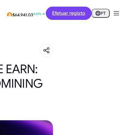
12.88%
Efetuar registo
$0.2918
PT
0.81%
$64,941.03
 EARN:
OMINING