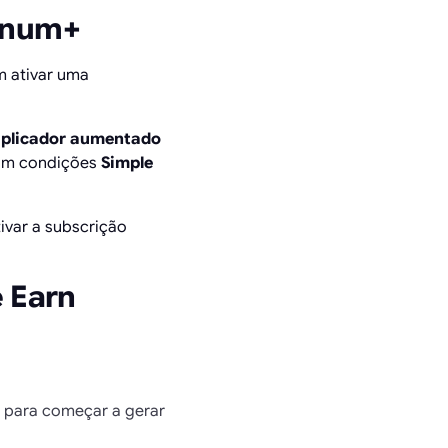
tinum+
m ativar uma
iplicador aumentado
com condições
Simple
tivar a subscrição
e Earn
para começar a gerar