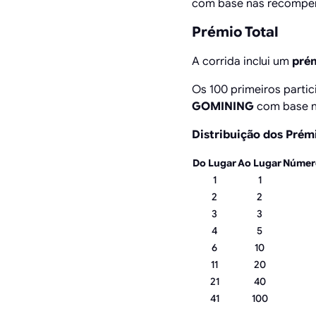
com base nas recompens
Prémio Total
A corrida inclui um
pré
Os 100 primeiros parti
GOMINING
com base na
Distribuição dos Prém
Do Lugar
Ao Lugar
Númer
1
1
2
2
3
3
4
5
6
10
11
20
21
40
41
100