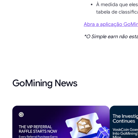
À medida que ele
tabela de classifi
Abra a aplicação GoMi
*O Simple earn não está
GoMining News