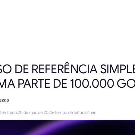
 DE REFERÊNCIA SIMPLE
A PARTE DE 100.000 G
ezas
6
·
Editado
:
20 de mar. de 2026
·
Tempo de leitura
:
2 min