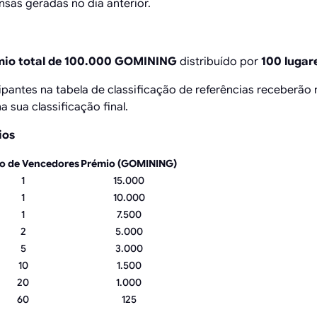
as geradas no dia anterior.
mio total de 100.000 GOMINING
distribuído por
100 lugar
cipantes na tabela de classificação de referências receber
 sua classificação final.
ios
o de Vencedores
Prémio (
GOMINING
)
1
15.000
1
10.000
1
7.500
2
5.000
5
3.000
10
1.500
20
1.000
60
125