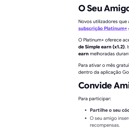
O Seu Amigo
Novos utilizadores que
subscrição Platinum+
O Platinum+ oferece ac
de Simple earn (x1.2)
.
earn
melhoradas durant
Para ativar o mês gratu
dentro da aplicação G
Convide Ami
Para participar:
Partilhe o seu c
O seu amigo insere
recompensas.