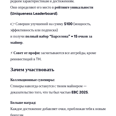
редким характеристикам и достижениям.
Они определяют его место в
рейтинге уникальности
(Uniqueness Leaderboard)
.
👉 Соверши улучшений на сумму
$100
(мощность,
эффективность или подписки)
и получи
полный набор “Барселона” = 15 очков за
майнер
.
⚡
Совет от профи:
засчитываются все апгрейды, кроме
реинвестиций в TH.
Зачем участвовать
Коллекционные сувениры:
Стикеры навсегда останутся с твоим майнером —
доказательство того, что ты был частью
EBC 2025
.
Больше наград:
Каждое достижение добавляет очки, приближая тебя к новым
бонусам.