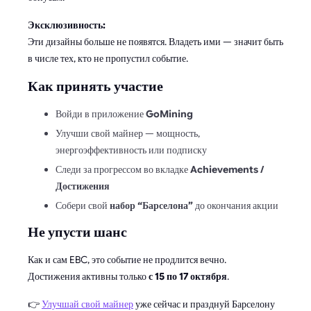
Эксклюзивность:
Эти дизайны больше не появятся. Владеть ими — значит быть
в числе тех, кто не пропустил событие.
Как принять участие
Войди в приложение
GoMining
Улучши свой майнер — мощность,
энергоэффективность или подписку
Следи за прогрессом во вкладке
Achievements /
Достижения
Собери свой
набор “Барселона”
до окончания акции
Не упусти шанс
Как и сам EBC, это событие не продлится вечно.
Достижения активны только
с 15 по 17 октября
.
👉
Улучшай свой майнер
уже сейчас и празднуй Барселону