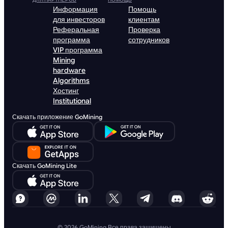
Информация
Помощь
для инвесторов
клиентам
Реферальная
Проверка
программа
сотрудников
VIP программа
Mining
hardware
Algorithms
Хостинг
Institutional
Скачать приложение GoMining
Скачать GoMining Lite
© 2026 GoMining Все права защищены