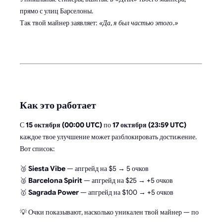
прямо с улиц Барселоны.
Так твой майнер заявляет:
«Да, я был частью этого.»
Как это работает
С
15 октября (00:00 UTC)
по
17 октября (23:59 UTC)
каждое твое улучшение может разблокировать достижение.
Вот список:
🥉
Siesta Vibe
— апгрейд на $5 → 5 очков
🥈
Barcelona Spirit
— апгрейд на $25 → +5 очков
🥇
Sagrada Power
— апгрейд на $100 → +5 очков
💡 Очки показывают, насколько уникален твой майнер — по