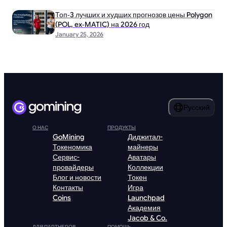
Топ‑3 лучших и худших прогнозов цены Polygon
(POL, ex‑MATIC) на 2026 год
January 25, 2026
Русский
О НАС
ПРОДУКТЫ
GoMining
Диджитал-
Токеномика
майнеры
Сервис-
Аватары
провайдеры
Коллекции
Блог и новости
Токен
Контакты
Игра
Coins
Launchpad
Академия
Jacob & Co.
ДЛЯ ПАРТНЕРОВ
ПОМОЩЬ