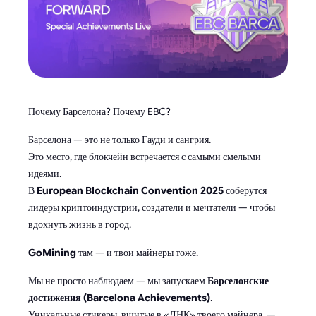
Почему Барселона? Почему EBC?
Барселона — это не только Гауди и сангрия.
Это место, где блокчейн встречается с самыми смелыми
идеями.
В
European Blockchain Convention 2025
соберутся
лидеры криптоиндустрии, создатели и мечтатели — чтобы
вдохнуть жизнь в город.
GoMining
там — и твои майнеры тоже.
Мы не просто наблюдаем — мы запускаем
Барселонские
достижения (Barcelona Achievements)
.
Уникальные стикеры, вшитые в «ДНК» твоего майнера, —